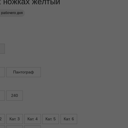
х ножках желтый
1 рабочего дня
Пантограф
240
2
Кат. 3
Кат. 4
Кат. 5
Кат. 6