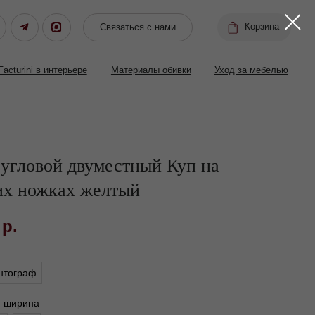
Корзина
Связаться с нами
ере
Материалы обивки
Уход за мебелью
угловой двуместный Куп на
их ножках желтый
р.
нтограф
я ширина