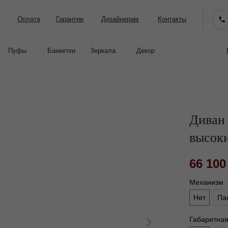
лата
Гарантии
Дизайнерам
Контакты
Facturini в интерь
Банкетки
Зеркала
Декор
Диван 
высок
66 100
Механизм
Нет
Па
Габаритна