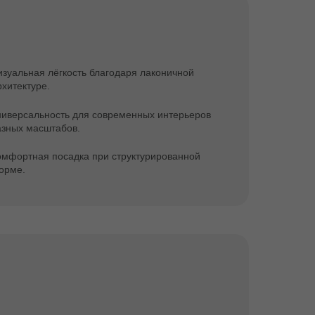
изуальная лёгкость благодаря лаконичной
рхитектуре.
ниверсальность для современных интерьеров
азных масштабов.
омфортная посадка при структурированной
орме.