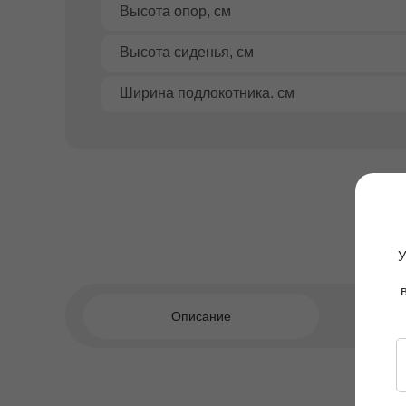
Высота опор, см
Высота сиденья, см
Ширина подлокотника. см
У
Описание