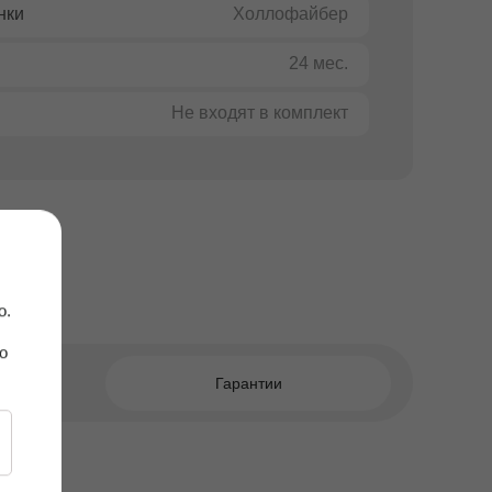
нки
Холлофайбер
24 мес.
Не входят в комплект
о.
о
Гарантии