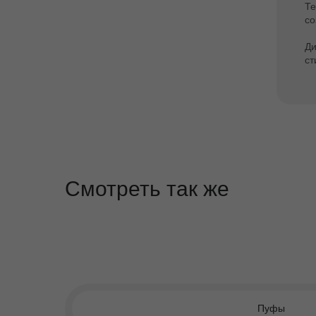
Те
со
Ди
ст
Смотреть так же
Пуфы