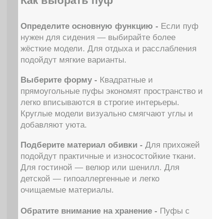
Мебель премиум качества
от российского производителя
Для клиентов
Каталог
Доставка
Диваны
Оплата
Кровати
Гарантия
Матрасы
Уход за мебелью
Кресла
Материалы обивки
Стулья
О компании
Пуфы
Отзывы
Зеркала
Контакты
Декор
Контакты
8 988 312 25 25
г. Краснодар, ул. Цезаря
Куникова 24 корп 3