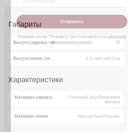
интерьера, которые объединяют
функциональность, мобильность и стиль
.
Они легко дополняют любую комнату, не
перегружая пространство, и помогают решить
сразу несколько бытовых задач — от
дополнительного места для сидения до
хранения вещей.
Благодаря компактным размерам и
разнообразию форм пуфы идеально
подходят как для просторных гостиных, так и
для небольших квартир. Это простой способ
добавить интерьеру уюта, индивидуальности
и практичности.
Преимущества пуфов
Многофункциональность
—
используется как сиденье, подставка для
ног, журнальный столик или система
хранения.
Мобильность
— легко перемещается и
не требует стационарного размещения.