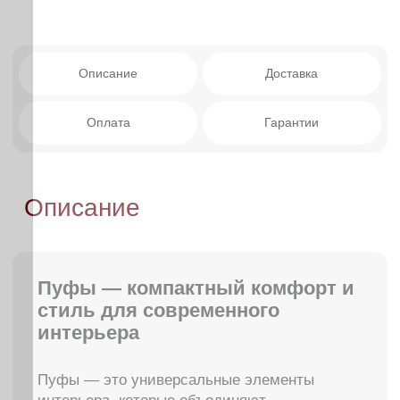
Компактность
— не загромождает
пространство и подходит для небольших
помещений.
Доступность
— широкий выбор моделей
по демократичным ценам.
Универсальность
— подходит для
гостиной, спальни, прихожей, детской
или кабинета.
Как выбрать пуф
Определите основную функцию -
Если пуф
нужен для сидения — выбирайте более
жёсткие модели. Для отдыха и расслабления
подойдут мягкие варианты.
Выберите форму -
Квадратные и
прямоугольные пуфы экономят пространство и
легко вписываются в строгие интерьеры.
Круглые модели визуально смягчают углы и
добавляют уюта.
Подберите материал обивки -
Для прихожей
подойдут практичные и износостойкие ткани.
Для гостиной — велюр или шенилл. Для