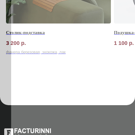
Столик-подставка
Подушка-
3 200
р.
1 100
р.
фанера березовая, экокожа, лак