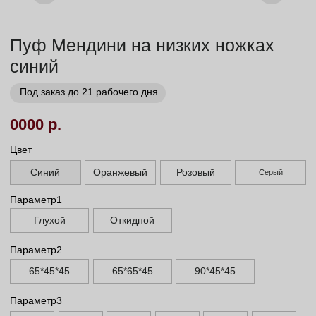
Заказать
Заказ в 1 клик
01
02
Бережная
Прямое производство -
транспортировка
без посредников
03
Сборка и установка в
день доставки
Габариты
Высота сиденья, см
45
Высота ножек, см
1,5 см/5 см/13 см