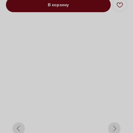
В корзину
Пуф Мендини на низких ножках
синий
Под заказ до 21 рабочего дня
0000 р.
Цвет
Синий
Оранжевый
Розовый
Серый
Параметр1
Глухой
Откидной
Параметр2
65*45*45
65*65*45
90*45*45
Параметр3
Кат. 1
Кат. 2
Кат. 3
Кат. 4
Кат. 5
Кат. 6
Кат. 7
Кат. 8
Кат. 9
Кат. 10