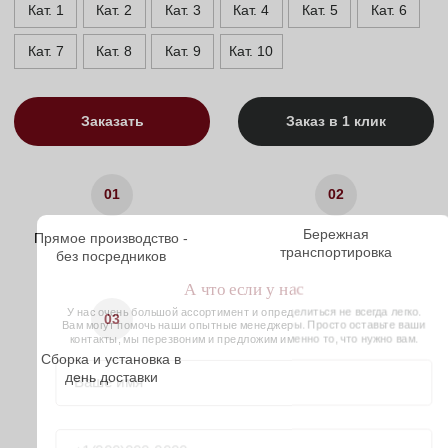
Характеристики
Сосновый брус/Березовая
Материал каркаса
фанера
Материал ножек
Массив бука/Пластик
Описание
Доставка
Оплата
Гарантии
Описание
Пуфы — компактный комфорт и
стиль для современного
интерьера
Пуфы — это универсальные элементы