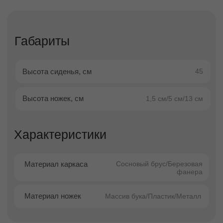
элегантные элементы мебели, которые
идеально подходят для прихожей, спальни
или гардеробной. Они объединяют удобство
сидения, продуманное хранение и
эстетичное оформление, помогая
поддерживать порядок и завершать
интерьерную композицию.
Компактная форма без спинки делает
банкетки визуально лёгкими и удобными
даже для небольших помещений, а
разнообразие дизайнов позволяет подобрать
модель под любой стиль — от классики до
современного минимализма.
Преимущества банкеток
Экономия пространства
— компактная
пуф-скамья не загромождает помещение.
Дополнительное хранение
— модели с
откидным сиденьем помогают удобно
хранить обувь, аксессуары и мелочи.
Универсальность
— подходят для