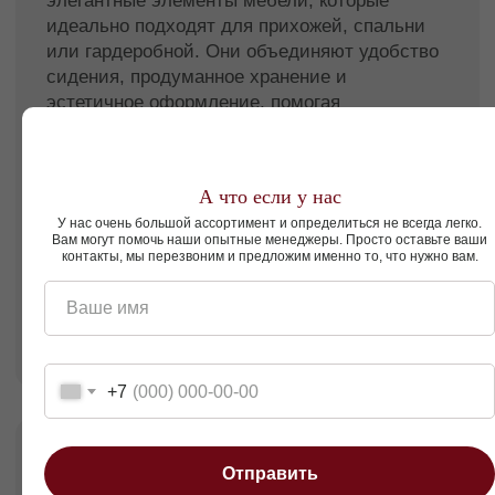
Выберите материалы -
Для прихожей лучше
подойдут износостойкие ткани, такие как велюр
или плотные текстильные обивки. Для спальни
и гардеробной можно выбрать более мягкие и
деликатные материалы.
Банкетка — функциональный
акцент интерьера
А что если у нас
У нас очень большой ассортимент и определиться не всегда легко.
Банкетки делают пространство более
Вам могут помочь наши опытные менеджеры. Просто оставьте ваши
организованным и уютным, добавляя
контакты, мы перезвоним и предложим именно то, что нужно вам.
комфорт без лишней мебели. Это практичное
решение для тех, кто ценит продуманный
Ваше имя
интерьер и элегантные детали.
Банкетка — когда комфорт, порядок и стиль
объединяются в одном предмете.
+7
Отправить