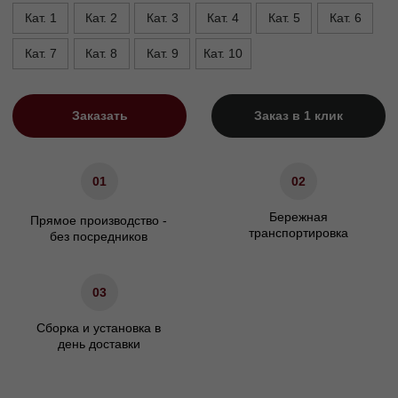
Характеристики
Сосновый брус/Березовая
Материал каркаса
фанера
Материал ножек
Массив бука/Пластик/Металл
Описание
Доставка
Оплата
Гарантии
Описание
Банкетки — комфорт, хранение и
стиль для вашего интерьера
Банкетки — это функциональные и