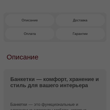
прихожей, спальни и гардеробной.
Эстетика
— стильный акцент, который
завершает интерьер.
Практичность
— удобное место, чтобы
присесть, обуться или оставить вещи.
Как выбрать банкетку
Определите назначение -
Для хранения
вещей выбирайте модели с внутренним
ящиком. Если важен декоративный эффект —
обратите внимание на банкетки с утяжками и
выразительной обивкой.
Измерьте пространство -
Важно, чтобы
банкетка не мешала свободному проходу и
гармонично вписывалась в планировку
помещения.
Подберите стиль -
Классические,
современные или интерьерные модели в стиле
прованс — банкетка должна сочетаться с
остальной мебелью и общей концепцией
интерьера.