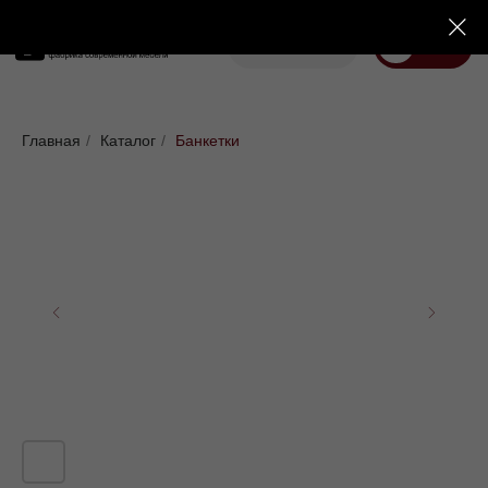
Корзина
Меню
Диваны
Кровати
Матрасы
Стулья
Кресла
Пуфы
Главная
/
Каталог
/
Банкетки
Доставка
Каталог