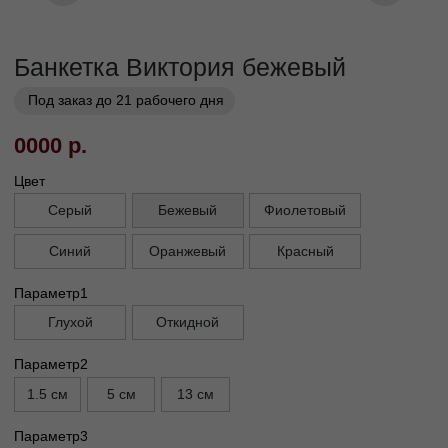
Заказать
Заказ в 1 клик
01
02
Бережная
Прямое производство -
транспортировка
без посредников
03
Сборка и установка в
день доставки
Габариты
Высота сиденья, см
45
Высота ножек, см
1,5 см/5 см/13 см