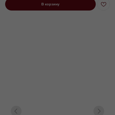
В корзину
Банкетка Виктория бежевый
Под заказ до 21 рабочего дня
0000 р.
Цвет
Серый
Бежевый
Фиолетовый
Синий
Оранжевый
Красный
Параметр1
Глухой
Откидной
Параметр2
1.5 см
5 см
13 см
Параметр3
Кат. 1
Кат. 2
Кат. 3
Кат. 4
Кат. 5
Кат. 6
Кат. 7
Кат. 8
Кат. 9
Кат. 10