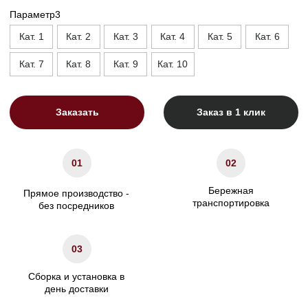
Высота опор, см
13
Высота сиденья, см
45
Ширина подлокотника. см
20
Характеристики
Сосновый брус/березовая
Материал каркаса
фанера
Материал ножек
Массив бука/Металл
ППУ/Независимый
Наполнение сидения
пружинный блок
Наполнение подушек спинки
Холлофайбер
Гарантия
24 мес.
Декоративные подушки
Не входят в комплект