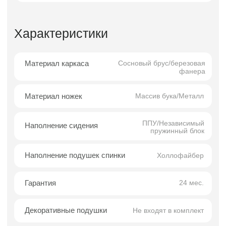
ровные линии и сбалансированные
пропорции делают модель универсальной и
легко интегрируемой в современные
пространства.
Угловое исполнение дивана добавляет
функциональности, позволяя эффективно
использовать площадь помещения и
формировать удобную зону отдыха. Такая
конфигурация подходит как для небольших
комнат, где важно рационально распределить
место, так и для просторных гостиных,
требующих комфортной и эстетичной
мебельной композиции.
Модель отличается сдержанной
элегантностью и продуманностью —
качествами, характерными для хорошей
дизайнерской мебели. Порту сочетает
минималистичную подачу, долговечность и
комфорт, обеспечивая приятную посадку и
устойчивость формы при ежедневном
использовании.