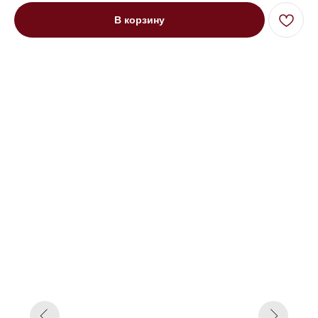
В корзину
Диван четырехместный угловой
Порту на высоких ножках 1
подлокотник зеленый
Под заказ до 21 рабочего дня
0000 р.
Цвет
Серый
Оранжевый
Зеленый
Параметр1
Нет
Пантограф
Параметр2
300
320
340
360
Параметр3
Кат. 1
Кат. 2
Кат. 3
Кат. 4
Кат. 5
Кат. 6