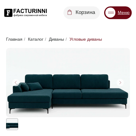
Корзина
Меню
Диваны
Кровати
Матрасы
Стулья
Кресла
Пуфы
Главная
/
Каталог
/
Диваны
/
Угловые диваны
Доставка
Каталог