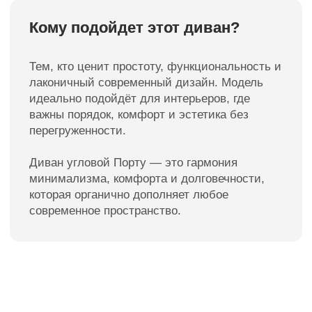
Мебель премиум качества
от российского производителя
Для клиентов
Каталог
Доставка
Диваны
Оплата
Кровати
Гарантия
Матрасы
Уход за мебелью
Кресла
Материалы обивки
Стулья
О компании
Пуфы
Отзывы
Зеркала
Контакты
Декор
Контакты
8 988 312 25 25
г. Краснодар, ул. Цезаря
Куникова 24 корп 3
Facturinni23@yandex.ru
ПН-ВС с 10:00 до 20:00