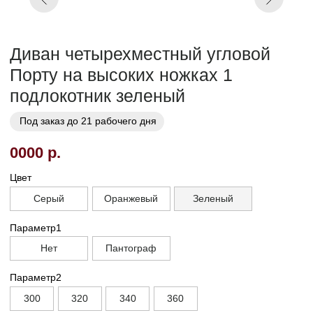
Кат. 7
Кат. 8
Кат. 9
Кат. 10
Заказать
Заказ в 1 клик
01
02
Бережная
Прямое производство -
транспортировка
без посредников
03
Сборка и установка в
день доставки
Габариты
Глубина без механизма, см
110
Глубина с механизмом, см
95
Высота, см
90