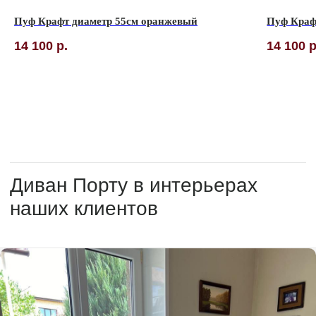
Пуф Крафт диаметр 55см оранжевый
Пуф Краф
14 100
р.
14 100
р