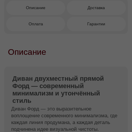
Современный минимализм с утончённой
подачей.
Комфортная конструкция,
обеспечивающая удобную посадку.
Подходит для компактных и средних
пространств.
Кому подойдет этот диван?
Тем, кто выбирает современную эстетику,
предпочитает лаконичные формы и
стремится создать спокойный, аккуратный и
практичный интерьер.
Диван двухместный прямой Форд — это
сдержанная элегантность, функциональность
и комфорт, которые легко вписываются в
образ современного дома.