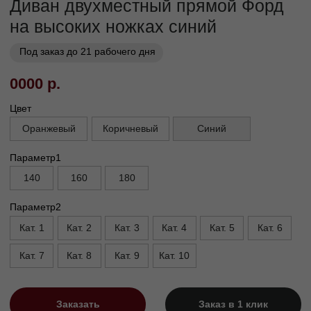
Бережная
Прямое производство -
транспортировка
без посредников
03
Сборка и установка в
день доставки
Габариты
Глубина без механизма, см
95
Глубина с механизмом, см
110
Высота, см
90
Высота опор, см
13
Высота сиденья, см
45