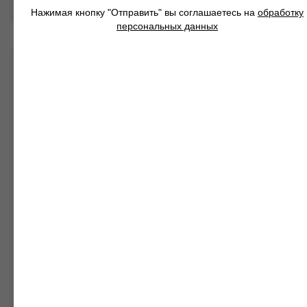
Диван Форд в интерьерах
Нажимая кнопку "Отправить" вы соглашаетесь на
обработку
наших клиентов
персональных данных