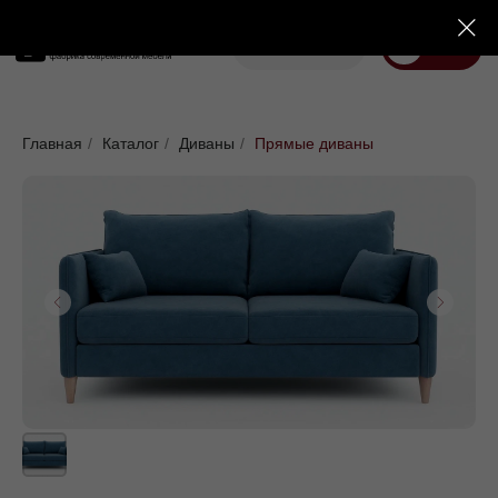
Корзина
Меню
Диваны
Кровати
Матрасы
Стулья
Кресла
Пуфы
Главная
/
Каталог
/
Диваны
/
Прямые диваны
Доставка
Каталог