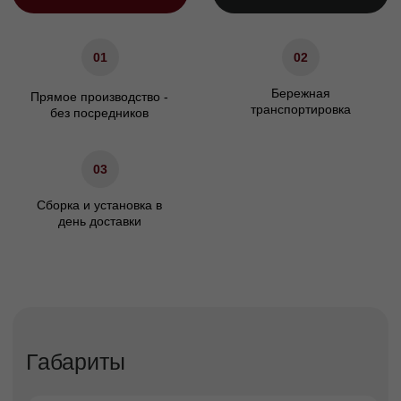
Ширина подлокотника. см
10
Характеристики
Сосновый брус/березовая
Материал каркаса
фанера
Материал ножек
Массив бука/Металл
ППУ/Независимый
Наполнение сидения
пружинный блок
Наполнение подушек спинки
Холлофайбер
Гарантия
24 мес.
Декоративные подушки
Не входят в комплект