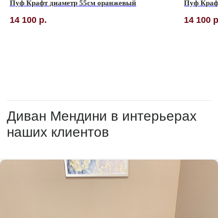
Пуф Крафт диаметр 55см оранжевый
Пуф Краф
14 100
р.
14 100
р