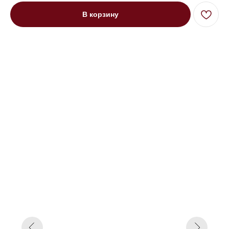
В корзину
Диван двухместный прямой
Мендини на низких ножках
зеленый
Под заказ до 21 рабочего дня
0000 р.
Цвет
Зеленый
Оранжевый
Красный
Параметр1
Нет
Барон
Франц. расклад.
Параметр2
140
160
180
Параметр3
Кат. 1
Кат. 2
Кат. 3
Кат. 4
Кат. 5
Кат. 6