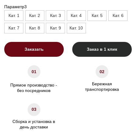
Высота, см
90
Высота опор, см
5
Высота сиденья, см
45
Ширина подлокотника. см
12
Характеристики
Сосновый брус/березовая
Материал каркаса
фанера
Материал ножек
Массив бука/пластик
ППУ/Независимый
Наполнение сидения
пружинный блок
Наполнение подушек спинки
Холлофайбер
Гарантия
24 мес.