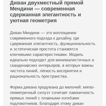
эстетику, предпочитает сдержанные решения
с мягким характером и хочет создать
спокойный, уютный и визуально лёгкий
интерьер.
Диван двухместный прямой Мендини — это
гармония функциональности и эстетики,
которая станет выразительным, но
ненавязчивым элементом вашего
пространства.
Смотреть так же
Пуфы
Подушки