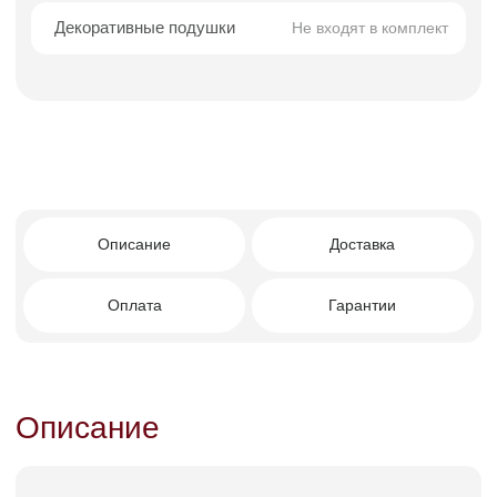
Преимущества покупки в
Facturinni
Мягко-геометричная форма: комбинация
чётких линий и плавных изгибов.
Сбалансированные пропорции —
универсальность для любых пространств.
Современная сдержанная элегантность —
идеален для минимализма и
скандинавского стиля.
Лаконичный, аккуратный силуэт без
лишних элементов.
Подходит для квартир, домов и стильных
публичных зон.
Визуальная лёгкость и ощущение
домашнего уюта.
Кому подойдет этот диван?
Тем, кто ценит чистую современную