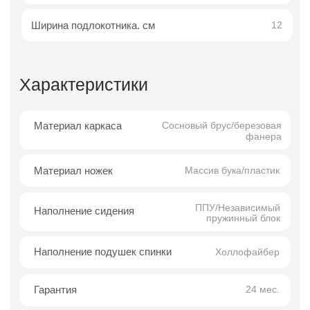
сдержанная элегантность, функциональность
и эстетическая простота становятся
ключевыми характеристиками. Модель
идеально подходит для минималистичных и
скандинавских интерьеров, в которых важны
чистота линий, лёгкость восприятия и
рациональность пространства.
Форма дивана продумана до мелочей: мягко-
геометричный силуэт сочетает лаконичность
прямых линий с плавными изгибами
подлокотников. Благодаря этому диван
выглядит визуально тёплым и гармоничным,
создавая ощущение домашнего уюта и
спокойствия. Сбалансированные пропорции
делают модель универсальной — она
одинаково хорошо смотрится как в
компактных квартирах, так и в просторных
загородных домах.
Мендини легко интегрируется в интерьеры,
не перегружая пространство и подчёркивая
архитектурную лёгкость помещения.