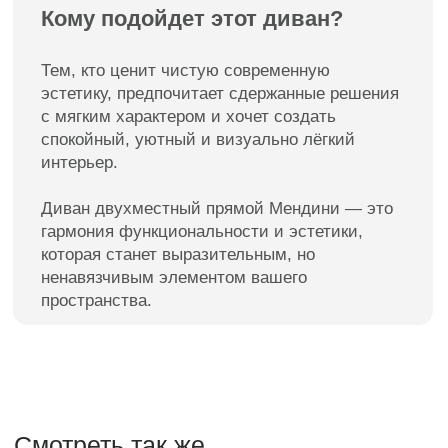
Мебель премиум качества
от российского производителя
Для клиентов
Каталог
Доставка
Диваны
Оплата
Кровати
Гарантия
Матрасы
Уход за мебелью
Кресла
Материалы обивки
Стулья
О компании
Пуфы
Отзывы
Зеркала
Контакты
Декор
Контакты
8 988 312 25 25
г. Краснодар, ул. Цезаря
Куникова 24 корп 3
Facturinni23@yandex.ru
ПН-ВС с 10:00 до 20:00