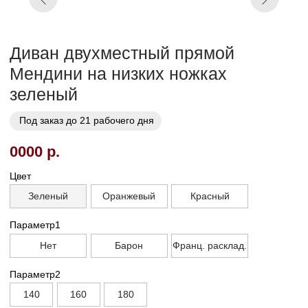
Кат. 7
Кат. 8
Кат. 9
Кат. 10
Заказать
Заказ в 1 клик
01
02
Бережная
Прямое производство -
транспортировка
без посредников
03
Сборка и установка в
день доставки
Габариты
Глубина без механизма, см
95
Глубина с механизмом, см
90