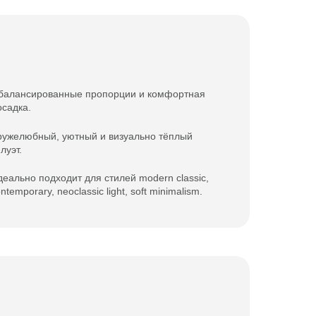
балансированные пропорции и комфортная
осадка.
ружелюбный, уютный и визуально тёплый
луэт.
деально подходит для стилей modern classic,
ntemporary, neoclassic light, soft minimalism.