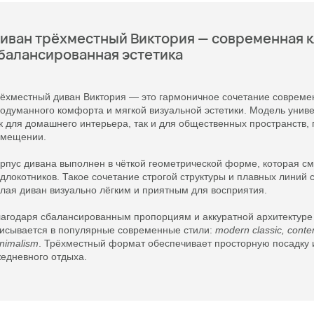
+1(000)000-0000
иван двухместный Виктория на низких ножках
иван четырёхместный Вест с двумя подлоко
иван четырёхместный Вест с двумя подлоко
иван трёхместный Виктория — современная к
иван двухместный Виктория на низких ножках
иван четырёхместный Вест с двумя подлоко
иван четырёхместный Вест с двумя подлоко
иван трёхместный Виктория — современная к
ют и сбалансированная эстетика
инимализм, масштаб и комфорт
инимализм, масштаб и комфорт
балансированная эстетика
ют и сбалансированная эстетика
инимализм, масштаб и комфорт
инимализм, масштаб и комфорт
балансированная эстетика
Отправить
ёхместный диван Виктория — это гармоничное сочетание современ
одуманного комфорта и мягкой визуальной эстетики. Модель унив
к для домашнего интерьера, так и для общественных пространств,
Нажимая кнопку "Отправить" вы соглашаетесь на
обработку
омещении.
персональных данных
рпус дивана выполнен в чёткой геометрической форме, которая см
длокотников. Такое сочетание строгой структуры и плавных линий
лая диван визуально лёгким и приятным для восприятия.
агодаря сбалансированным пропорциям и аккуратной архитектуре
исывается в популярные современные стили:
modern classic, contem
nimalism
. Трёхместный формат обеспечивает просторную посадку
едневного отдыха.