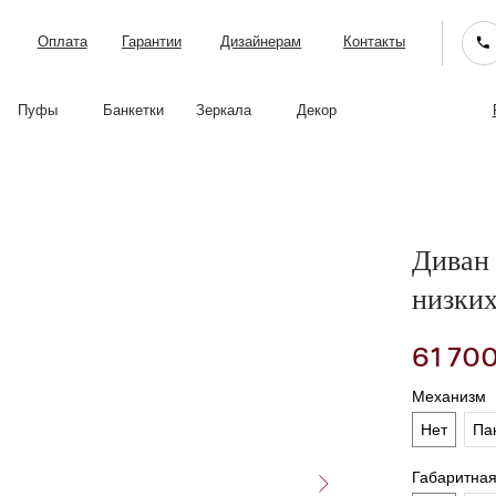
лата
Гарантии
Дизайнерам
Контакты
Facturini в интерь
Банкетки
Зеркала
Декор
Диван
низких
61 70
Механизм
Нет
Па
Габаритна