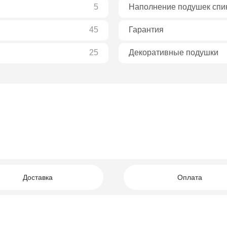
5
Наполнение подушек спи
45
Гарантия
25
Декоративные подушки
А что если у нас
 нас очень большой ассортимент и определиться не всегда легк
Вам могут помочь наши опытные менеджеры. Просто оставьте
ваши контакты, мы перезвоним и предложим именно то, что нужн
вам.
Доставка
Оплата
Ваше имя