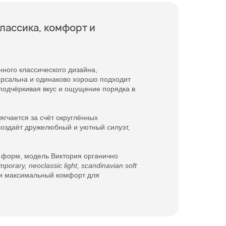
 — современная классика,
тниками — современный
тниками — современный
лассика, комфорт и
 — современная классика,
тниками — современный
тниками — современный
лассика, комфорт и
ного классического дизайна,
ерсальна и одинаково хорошо подходит
 подчёркивая вкус и ощущение порядка в
ягчается за счёт округлённых
 создаёт дружелюбный и уютный силуэт,
 форм, модель Виктория органично
porary, neoclassic light, scandinavian soft
 и максимальный комфорт для