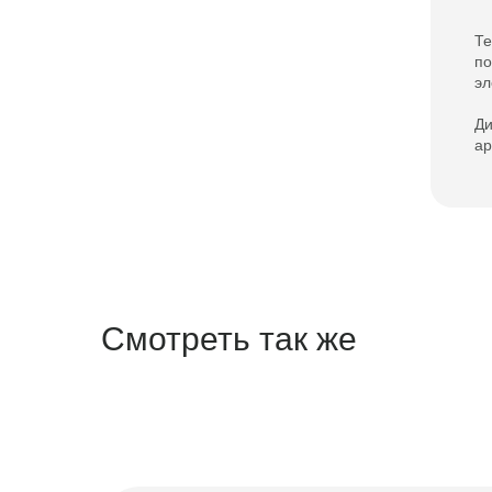
Те
по
эл
Ди
ар
Смотреть так же