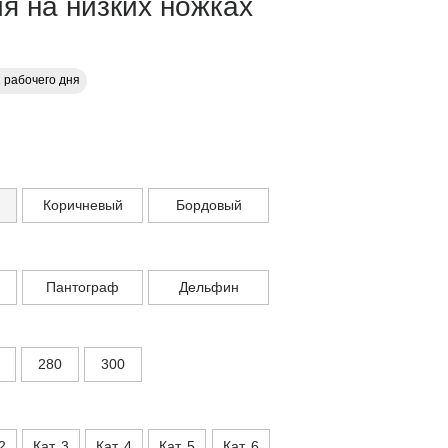
я на низких ножках
1 рабочего дня
Коричневый
Бордовый
Пантограф
Дельфин
280
300
2
Кат. 3
Кат. 4
Кат. 5
Кат. 6