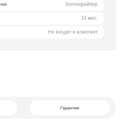
нки
Холлофайбер
24 мес.
Не входят в комплект
о.
о
Гарантии