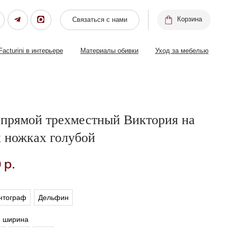
Корзина
Связаться с нами
ере
Материалы обивки
Уход за мебелью
 прямой трехместный Виктория на
 ножках голубой
0
р.
нтограф
Дельфин
я ширина