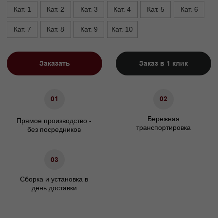
Высота, см
90
Высота опор, см
1,5/5
Высота сиденья, см
45
Ширина подлокотника. см
15
Характеристики
Сосновый брус/березовая
Материал каркаса
фанера
Материал ножек
Массив бука/пластик
ППУ/Независимый
Наполнение сидения
пружинный блок
Наполнение подушек спинки
Холлофайбер
Гарантия
24 мес.