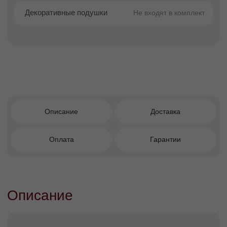
Facturinni
Удачное сочетание строгой геометрии и
домашнего уюта.
Трёхместный формат в компактном
масштабе — комфорт и аккуратная
посадка.
Универсальность для различных стилей:
скандинавский минимализм,
contemporary, modern classic
Структурированный, чистый силуэт без
лишних деталей.
Лёгкость интеграции в интерьеры разных
размеров.
Практичное решение для жилых и
коммерческих пространств.
Кому подойдет этот диван?
Тем, кто ищет компактный, стильный и