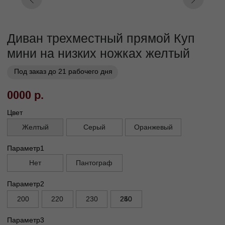
Заказать
Заказ в 1 клик
01
02
Бережная
Прямое производство -
транспортировка
без посредников
03
Сборка и установка в
день доставки
Габариты
Глубина без механизма, см
95
Глубина с механизмом, см
90