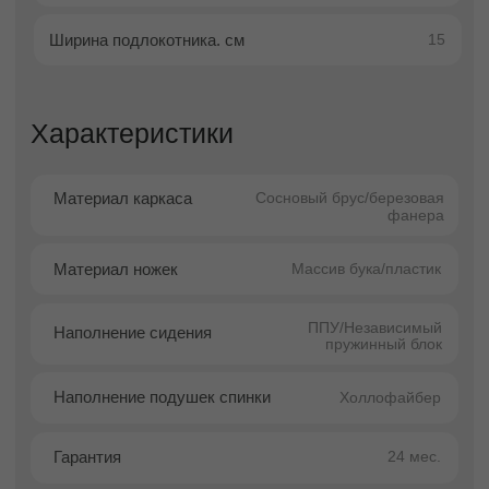
дизайну модель органично вписывается в
различные стилевые направления — от
скандинавского минимализма до
современной классики. Такой универсальный
характер делает диван отличным выбором
для тех, кто ищет гармонию между эстетикой
и функциональностью.
Трёхместный формат в компактной
интерпретации обеспечивает комфортную
посадку, при этом сохраняя визуальную
лёгкость и аккуратный силуэт.
Структурированная форма дивана
подчёркивает современность модели, а
мягкие пропорции делают её комфортной и
дружелюбной для восприятия.
Куп мини легко адаптируется под разные
сценарии интерьера: квартира, дом, офис,
небольшая гостиная или зона отдыха в
общественном пространстве — он одинаково
органично смотрится в любом окружении.
Преимущества покупки в