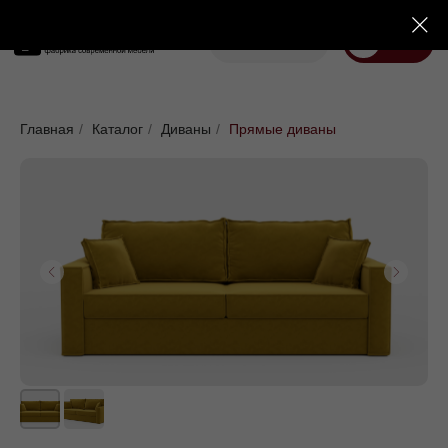
Корзина
Меню
Диваны
Кровати
Матрасы
Стулья
Кресла
Пуфы
Главная
/
Каталог
/
Диваны
/
Прямые диваны
Доставка
Каталог