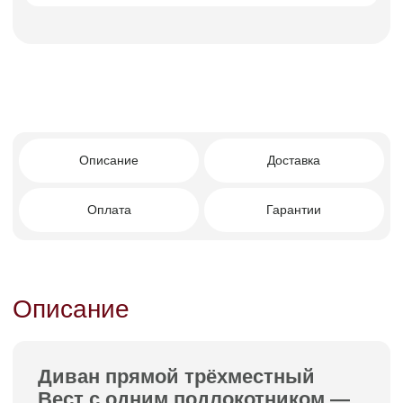
Facturinni
Современный минимализм и чёткая
геометрия.
Один подлокотник — лёгкость, открытость
и оригинальная архитектура формы.
Модульная эстетика, подходящая для
современных интерьеров.
Комфортная эргономичная посадка.
Универсальность в расстановке и
интерьерных сочетаниях.
Премиальные материалы и аккуратная
сборка.
Кому подойдет этот диван?
Тем, кто ищет стильное и функциональное
решение для современного пространства,