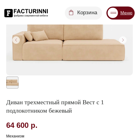
Корзина
Меню
Диваны
Кровати
Матрасы
Стулья
Кресла
Пуфы
Диван трехместный прямой Вест с 1
Доставка
Каталог
подлокотником бежевый
64 600
р.
Механизм