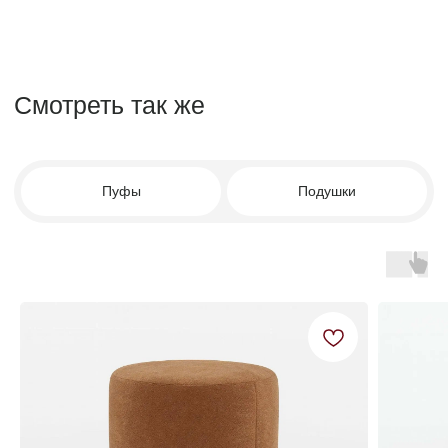
8 988 312 25 25
г. Краснодар, ул. Цезаря
Куникова 24 корп 3
Facturinni23@yandex.ru
ПН-ВС с 10:00 до 20:00
© FACTURINNI 2024. Все права защищены
Политика конфиденциальности
FACTURINNI