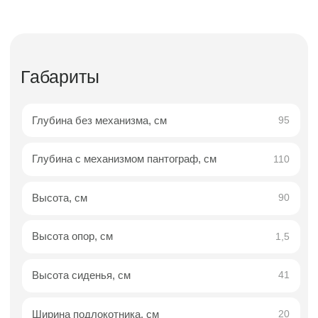
Описание
Доставка
Оплата
Гарантии
Описание
Диван прямой трёхместный
Вест с одним подлокотником —
минимализм, лёгкость и
продуманная функциональность
Прямой трёхместный диван Вест — это
воплощение современного минимализма,
созданное для интерьеров, где важны