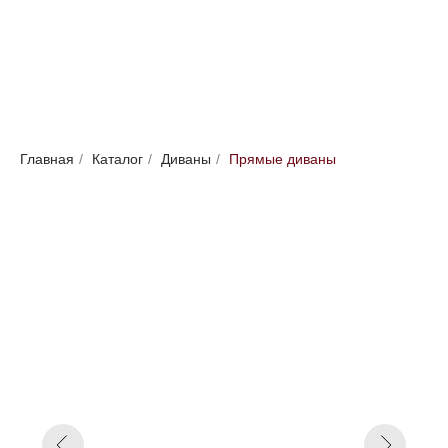
Диван трехместный прямой Вест с
1 подлокотником бежевый
Главная
/
Каталог
/
Диваны
/
Прямые диваны
Под заказ до 21 рабочего дня
0000 р.
Цвет
Серый
Бежевый
Зеленый
Параметр1
Нет
Пантограф
Параметр2
220
240
260
280
Параметр3
Кат. 1
Кат. 2
Кат. 3
Кат. 4
Кат. 5
Кат. 6
Кат. 7
Кат. 8
Кат. 9
Кат. 10