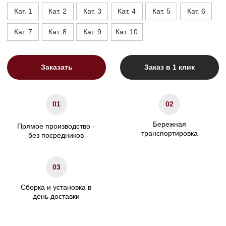
Высота, см
90
Высота опор, см
1,5
Высота сиденья, см
41
Ширина подлокотника. см
20
Характеристики
Сосновый брус/березовая
Материал каркаса
фанера
Материал ножек
Массив бука/пластик
ППУ/Независимый
Наполнение сидения
пружинный блок
Наполнение подушек спинки
Холлофайбер
Гарантия
24 мес.
Декоративные подушки
Не входят в комплект