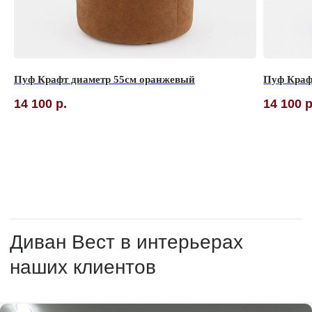
Пуф Крафт диаметр 55см оранжевый
Пуф Краф
14 100
р.
14 100
р