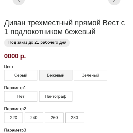
Заказать
Заказ в 1 клик
01
02
Бережная
Прямое производство -
транспортировка
без посредников
03
Сборка и установка в
день доставки
Габариты
Глубина без механизма, см
95
Глубина с механизмом пантограф, см
110