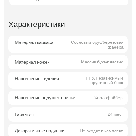
чистота линий, свободное пространство и
продуманная эргономика. Модель выполнена
в лаконичной модульной форме: чёткие
геометрические линии сочетаются с мягкими
переходами, создавая сбалансированный и
актуальный визуальный образ.
Главная особенность дивана — отсутствие
подлокотника с одной стороны. Такое
решение визуально облегчает конструкцию,
формирует ощущение открытости и
расширяет композиционные возможности.
Диван органично смотрится в современных
урбанистических интерьерах, лофтах,
минималистичных пространствах и
студийных планировках.
Конструкция дивана обеспечивает удобную
посадку и комфорт для ежедневного
использования, а универсальный дизайн
позволяет интегрировать его практически в
любой интерьерный сценарий.
Преимущества покупки в