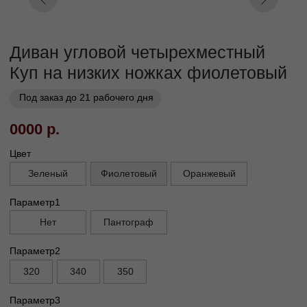
Заказать
Заказ в 1 клик
01
02
Бережная
Прямое производство -
транспортировка
без посредников
03
Сборка и установка в
день доставки
Габариты
Глубина без механизма, см
95
Глубина с механизмом, см
110
Высота, см
90