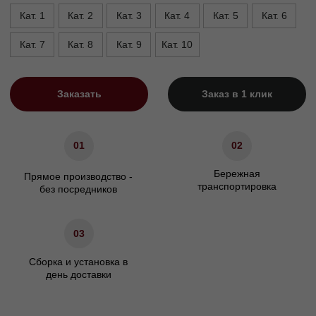
Высота опор, см
1,5/5
Высота сиденья, см
45
Ширина подлокотника. см
20
Характеристики
Сосновый брус/березовая
Материал каркаса
фанера
Материал ножек
Массив бука/пластик
ППУ/Независимый
Наполнение сидения
пружинный блок
Наполнение подушек спинки
Холлофайбер
Гарантия
24 мес.
Декоративные подушки
Не входят в комплект