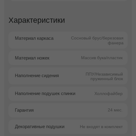
форме, где доминируют прямые линии и
выверенные пропорции. Такая архитектурная
точность подчёркивает современный
характер изделия и делает его
универсальным элементом для актуальных
интерьеров.
Отсутствие декоративных деталей усиливает
минималистичную эстетику и позволяет
дивану органично вписаться в пространства,
оформленные в стилях
modern, contemporary,
minimalism, scandi
. Угловой формат придаёт
модели дополнительную функциональность:
она помогает эффективно организовать
помещение и создать удобную зону отдыха
даже в небольших комнатах.
Диван Куп сохраняет аккуратность силуэта и
визуальную лёгкость, несмотря на чёткие
формы. Он одинаково хорошо работает как
самостоятельный акцент, так и часть
интерьерной композиции.