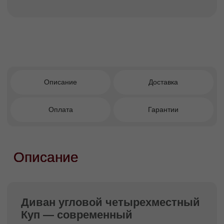
Преимущества покупки в
Facturinni
Современный минимализм с
премиальной строгостью форм.
Чёткая геометрия и чистые пропорции
без лишних элементов.
Визуальная лёгкость благодаря
лаконичной архитектуре.
Угловой формат — рациональное
использование пространства и удобная
зона отдыха.
Универсальность для современных
интерьеров разных масштабов.
Комфортная посадка при
структурированной форме.
Кому подойдет этот диван?
Тем, кто ценит чистоту линий, минимализм и
функциональность; выбирает мебель без