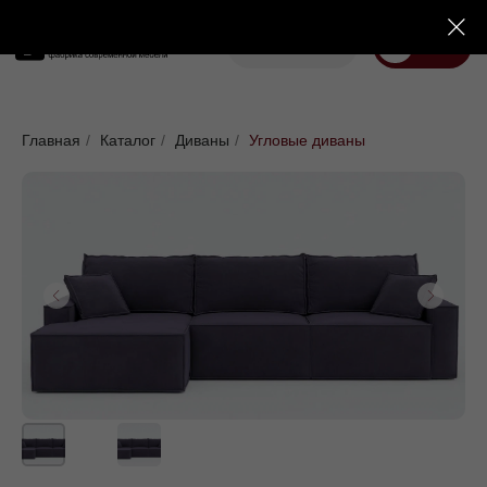
Корзина
Меню
Диваны
Кровати
Матрасы
Стулья
Кресла
Пуфы
Главная
/
Каталог
/
Диваны
/
Угловые диваны
Доставка
Каталог