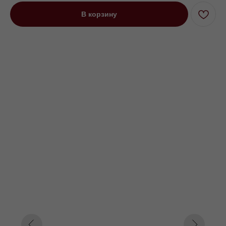
В корзину
Диван угловой четырехместный
Куп на низких ножках фиолетовый
Под заказ до 21 рабочего дня
0000 р.
Цвет
Зеленый
Фиолетовый
Оранжевый
Параметр1
Нет
Пантограф
Параметр2
320
340
350
Параметр3
Кат. 1
Кат. 2
Кат. 3
Кат. 4
Кат. 5
Кат. 6
Кат. 7
Кат. 8
Кат. 9
Кат. 10