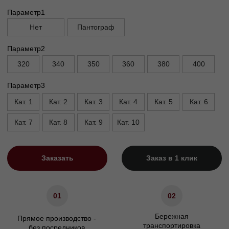
Глубина без механизма, см
95
Глубина с механизмом, см
110
Высота, см
90
Высота опор, см
13
Высота сиденья, см
45
Ширина подлокотника. см
30
Характеристики
Сосновый брус/березовая
Материал каркаса
фанера
Материал ножек
Массив бука/Металл
ППУ/Независимый
Наполнение сидения
пружинный блок