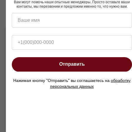
Вам могут помочь наши опытные менеджеры. Просто оставьте ваши
контакты, мы перезвоним и предложим именно то, что нужно вам.
Чёткие линии и лаконичный силуэт.
Ваше имя
Кому подойдет этот диван?
+1(000)000-0000
Тем, кто ценит сочетание комфорта и
стильного дизайна, ищет эффектный диван
для просторной гостиной и стремится
создать атмосферу уюта и изысканности.
Отправить
Диван четырёхместный угловой Ричи — это
гармония формы, функциональности и
современного дизайна, способная
Нажимая кнопку "Отправить" вы соглашаетесь на
обработку
преобразить любой интерьер.
персональных данных
Смотреть так же
Пуфы
Подушки