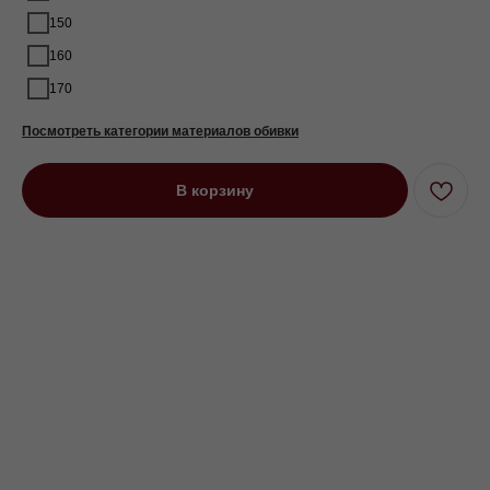
150
160
170
Посмотреть категории материалов обивки
В корзину
Диван угловой четырехместный
Ричи на высоких ножках (2
подлокотника) оранжевый
Под заказ до 21 рабочего дня
0000 р.
Цвет
Серый
Оранжевый
Зеленый
Параметр1
Нет
Пантограф