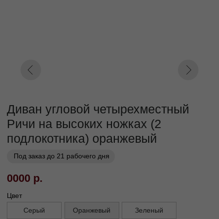
Параметр2
320
340
350
360
380
400
Параметр3
Кат. 1
Кат. 2
Кат. 3
Кат. 4
Кат. 5
Кат. 6
Кат. 7
Кат. 8
Кат. 9
Кат. 10
Заказать
Заказ в 1 клик
01
02
Бережная
Прямое производство -
транспортировка
без посредников
03
Сборка и установка в
день доставки
Габариты