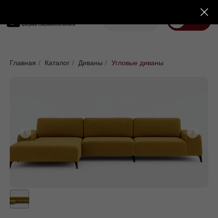
Корзина
Меню
Диваны
Кровати
Матрасы
Стулья
Кресла
Пуфы
Главная
/
Каталог
/
Диваны
/
Угловые диваны
Доставка
Каталог