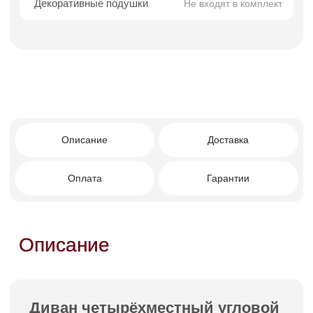
Преимущества покупки в
Facturinni
Современный лаконичный дизайн с
универсальным характером.
Чистые линии и сдержанная геометрия
без лишнего декора.
Угловая форма — практичное
использование пространства.
Подходит для интерьеров modern, mid-
century и скандинавский минимализм.
Лёгкость интеграции в интерьеры
разных масштабов.
Комфортная трёхместная посадка.
Кому подойдет этот диван?
Тем, кто ценит современный стиль,
функциональность и визуальную чистоту,