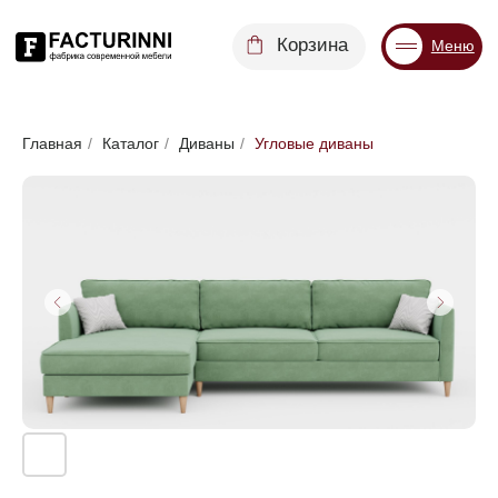
Корзина
Меню
Диваны
Кровати
Матрасы
Стулья
Кресла
Пуфы
Главная
/
Каталог
/
Диваны
/
Угловые диваны
Доставка
Каталог