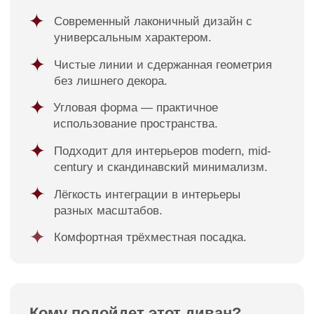
Оплата
Кровати
Гарантия
Матрасы
Уход за мебелью
Кресла
Материалы обивки
Стулья
О компании
Пуфы
Отзывы
Зеркала
Контакты
Декор
Контакты
8 988 312 25 25
г. Краснодар, ул. Цезаря
Куникова 24 корп 3
Facturinni23@yandex.ru
ПН-ВС с 10:00 до 20:00
© FACTURINNI 2024. Все права защищены
Политика конфиденциальности
FACTURINNI