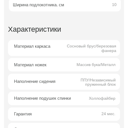
мебели, созданный для интерьеров, в
которых ценятся чистые линии,
функциональность и визуальный баланс.
Модель идеально подходит для пространств
в стилях
modern, mid-century
и
скандинавский
минимализм
, гармонично дополняя
архитектуру помещения.
Диван отличается аккуратной геометрией и
сдержанным дизайном без лишних деталей.
Такой подход делает его лёгким для
восприятия и позволяет легко интегрировать
модель в различные интерьерные решения
— от городских квартир до загородных домов
и современных студий.
Угловая конфигурация расширяет
функциональные возможности дивана: она
помогает рационально использовать
пространство, формируя комфортную и
удобную зону отдыха для семьи и гостей.
Трёхместный формат обеспечивает
достаточное посадочное пространство,
сохраняя при этом визуальную аккуратность.