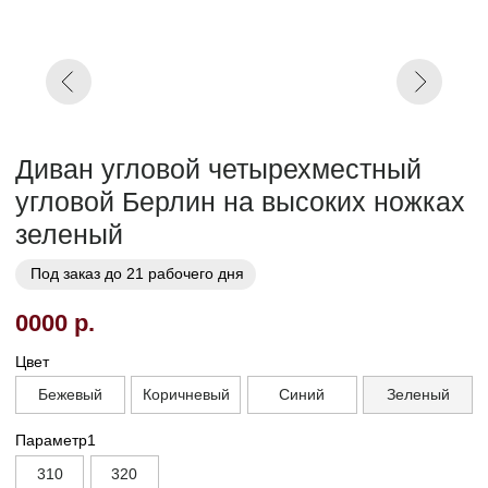
Кат. 7
Кат. 8
Кат. 9
Кат. 10
Заказать
Заказ в 1 клик
01
02
Бережная
Прямое производство -
транспортировка
без посредников
03
Сборка и установка в
день доставки
Габариты
Глубина без механизма, см
95
Глубина с механизмом, см
90
А что если у нас