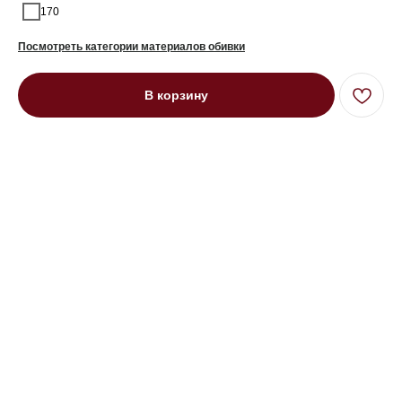
170
Посмотреть категории материалов обивки
В корзину
Диван угловой четырехместный
угловой Берлин на высоких ножках
зеленый
Под заказ до 21 рабочего дня
0000 р.
Цвет
Бежевый
Коричневый
Синий
Зеленый
Параметр1
310
320
Параметр2
Кат. 1
Кат. 2
Кат. 3
Кат. 4
Кат. 5
Кат. 6