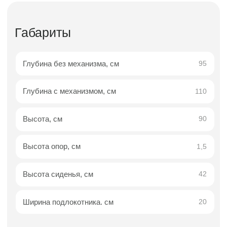
Сосновый брус/березовая
Материал каркаса
фанера
Материал ножек
Массив бука/пластик
ППУ/Независимый
Наполнение сидения
пружинный блок
Наполнение подушек спинки
Холлофайбер
Гарантия
24 мес.
Декоративные подушки
Не входят в комплект
Описание
Доставка
Оплата
Гарантии