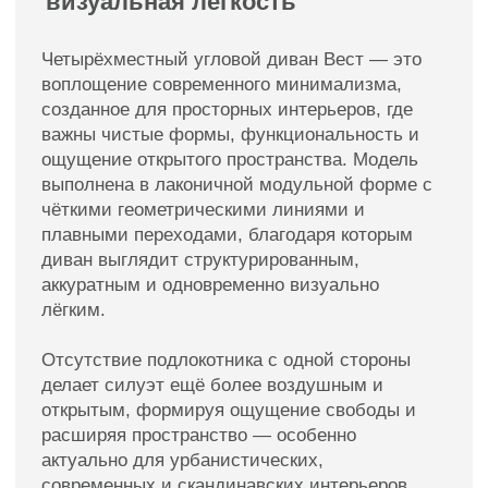
Идеален для просторных жилых и
общественных интерьеров.
Аккуратный силуэт, который не
утяжеляет помещение несмотря на
размер.
Универсальность для современных,
урбанистических и светлых интерьеров.
Кому подойдет этот диван?
Тем, кто стремится создать современное,
функциональное и визуально лёгкое
пространство, выбирает мебель с чёткой
геометрией и предпочитает модульные
решения.
Диван угловой трёхместный Вест — это
современная архитектурная эстетика,
комфорт и продуманная функциональность,
воплощённые в одном стильном предмете
мебели.