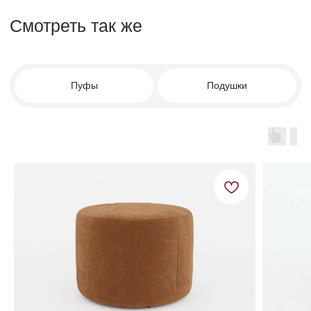
Для клиентов
Каталог
Доставка
Диваны
Оплата
Кровати
Гарантия
Матрасы
Уход за мебелью
Кресла
Материалы обивки
Стулья
О компании
Пуфы
Отзывы
Зеркала
Контакты
Декор
Контакты
8 988 312 25 25
г. Краснодар, ул. Цезаря
Куникова 24 корп 3
Facturinni23@yandex.ru
ПН-ВС с 10:00 до 20:00
© FACTURINNI 2024. Все права защищены
Политика конфиденциальности
FACTURINNI