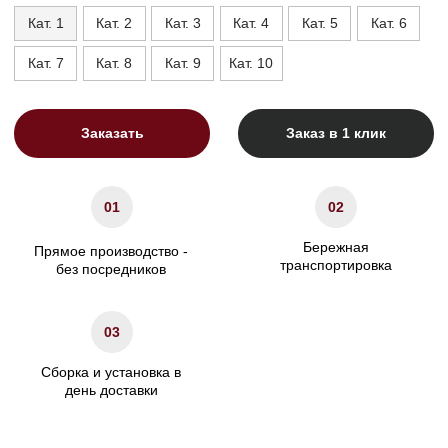
Сборка и установка в
день доставки
Габариты
Глубина без механизма, см
95
Глубина с механизмом, см
110
Высота, см
90
Высота опор, см
1,5
Высота сиденья, см
42
Ширина подлокотника. см
20
Характеристики