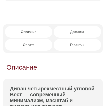
Угловой формат четырёхместной версии
обеспечивает значительное посадочное
пространство и создаёт удобную зону отдыха
для всей семьи или компании гостей.
Несмотря на масштаб, Вест не перегружает
интерьер за счёт грамотной геометрии и
чистоты линий.
Преимущества покупки в
Facturinni
Чистый современный минимализм в
премиальной подаче.
Лаконичная модульная форма —
строгая геометрия и мягкие переходы.
Угловое исполнение с увеличенным
посадочным пространством.
Один открытый бок без подлокотника —
визуальная лёгкость и ощущение
простора.