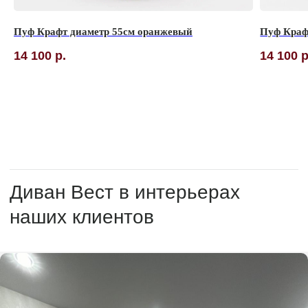
Пуф Крафт диаметр 55см оранжевый
Пуф Краф
14 100
р.
14 100
р