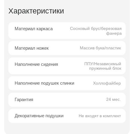
Описание
Диван четырёхместный угловой
Вест — современный
минимализм, масштаб и
визуальная лёгкость
Четырёхместный угловой диван Вест — это
воплощение современного минимализма,
созданное для просторных интерьеров, где
важны чистые формы, функциональность и
ощущение открытого пространства. Модель
выполнена в лаконичной модульной форме с
чёткими геометрическими линиями и
плавными переходами, благодаря которым
диван выглядит структурированным,
аккуратным и одновременно визуально
лёгким.
Отсутствие подлокотника с одной стороны
делает силуэт ещё более воздушным и
открытым, формируя ощущение свободы и
расширяя пространство — особенно
актуально для урбанистических,
современных и скандинавских интерьеров.