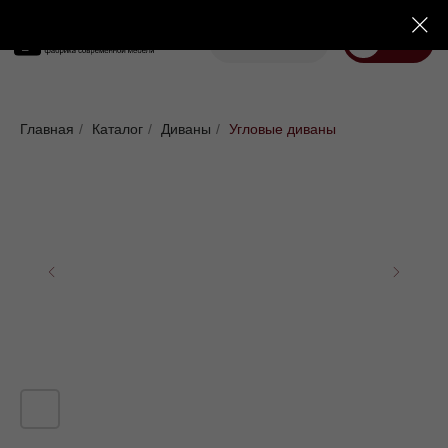
Корзина
Меню
Диваны
Кровати
Матрасы
Стулья
Кресла
Пуфы
Главная
/
Каталог
/
Диваны
/
Угловые диваны
Доставка
Каталог