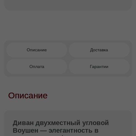
длительной перспективе.
Угловой формат делает модель особенно
удобной: он помогает эффективно
использовать пространство, создаёт
комфортную зону отдыха и гармонично
вписывается даже в компактные помещения.
Преимущества покупки в
Facturinni
Элегантный современный дизайн с
акцентом на декоративные детали.
Подлокотники шириной 14 см —
идеальный баланс стиля и удобства.
Универсальность для современных
жилых и общественных интерьеров.
Премиальный декоративный кант —
выразительность и завершённый образ.
Качественные материалы и