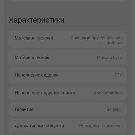
но и эстетическая выразительность. Воушен
формирует атмосферу уюта и изысканности,
становясь центральным элементом
пространства.
Оптимальная ширина подлокотников — 14 см
— обеспечивает идеальный баланс между
практичностью и элегантностью.
Подлокотники не утяжеляют конструкцию,
сохраняя аккуратный силуэт и комфортную
эргономику.
Отдельного внимания заслуживает
декоративный кант, который оформляет
подушку сиденья, спиновые подушки и
подлокотники. Тонкий, но выразительный
кант подчёркивает архитектуру каждой
детали, придавая дивану завершённость и
премиальный характер. Возможность
выбрать кант в тон или в контраст позволяет
адаптировать модель к различным
интерьерным сценариям — от сдержанных
до акцентных.
Качественные материалы обеспечивают
долговечность дивана, его стабильную
форму и привлекательный внешний вид в