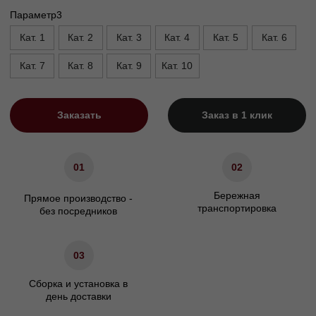
Высота опор, см
5
Высота сиденья, см
45
Ширина подлокотника. см
14
Характеристики
Сосновый брус/березовая
Материал каркаса
фанера
Материал ножек
Массив бука
Наполнение сидения
ППУ
Наполнение подушек спинки
Холлофайбер
Гарантия
24 мес.
Декоративные подушки
Не входят в комплект