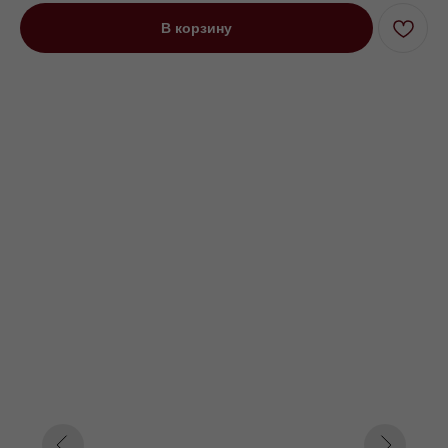
В корзину
Диван угловой двуместный Воушен
на высоких ножках желтый
Под заказ до 21 рабочего дня
0000 р.
Цвет
Желтый
Бежевый
Зеленый
Параметр1
Нет
Пантограф
Дельфин
Параметр2
208
228
248
Параметр3
Кат. 1
Кат. 2
Кат. 3
Кат. 4
Кат. 5
Кат. 6