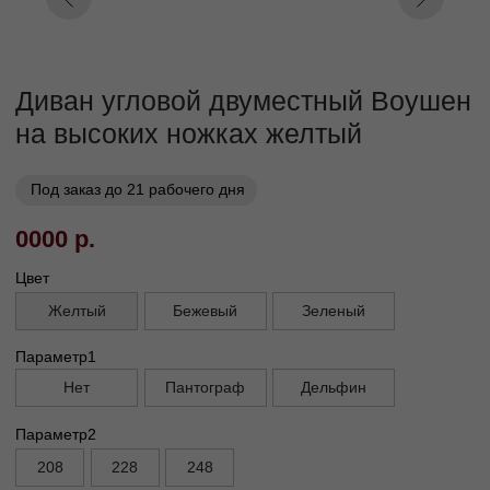
Кат. 7
Кат. 8
Кат. 9
Кат. 10
Заказать
Заказ в 1 клик
01
02
Бережная
Прямое производство -
транспортировка
без посредников
03
Сборка и установка в
день доставки
Габариты
Глубина без механизма, см
95
Глубина с механизмом, см
110
Высота, см
85