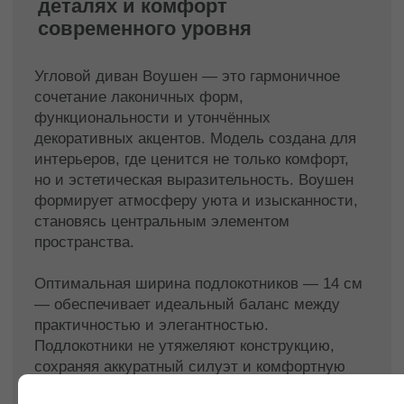
долговечность формы.
Возможность контрастного или тон-в-тон
канта.
Угловая конструкция —
функциональность и рациональное
использование пространства.
Кому подойдет этот диван?
Тем, кто ценит эстетичность, внимание к
деталям и комфорт, хочет создать в
интерьере атмосферу элегантности и
современного уюта. Модель подходит для
гостиных, студий, зон отдыха и стильных
квартир, где важны акцентные элементы.
Диван двухместный угловой Воушен — это
не просто предмет мебели, а полноценное
украшение дома, объединяющее стиль,
комфорт и утончённость.