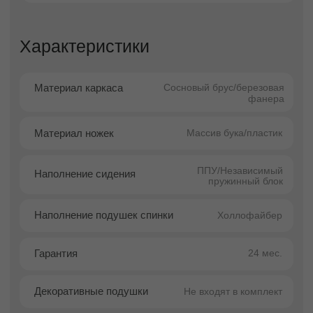
минималистичных и скандинавских
интерьеров, где ценятся чистые линии,
гармония пространства и уютная атмосфера.
Форма дивана продумана до мелочей: мягко-
геометричный силуэт объединяет
лаконичные прямые линии и плавные изгибы
подлокотников, создавая визуально тёплый,
дружелюбный образ. Такие контуры смягчают
архитектуру пространства и делают интерьер
более комфортным для восприятия.
Благодаря сбалансированным пропорциям
Мендини легко адаптируется под различные
форматы помещений — от компактных
городских квартир до просторных загородных
домов. Угловая конфигурация позволяет
эффективно использовать пространство,
создавая удобную зону отдыха даже при
ограниченной площади.
Преимущества покупки в
Facturinni