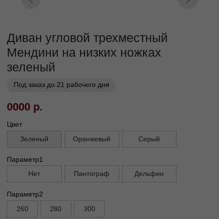
Кат. 7
Кат. 8
Кат. 9
Кат. 10
Заказать
Заказ в 1 клик
01
02
Бережная
Прямое производство -
транспортировка
без посредников
03
Сборка и установка в
день доставки
Габариты
Глубина без механизма, см
95
Глубина с механизмом, см
110
Высота, см
90