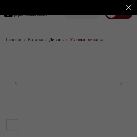
Корзина
Меню
Диваны
Кровати
Матрасы
Стулья
Кресла
Пуфы
Главная
/
Каталог
/
Диваны
/
Угловые диваны
Доставка
Каталог