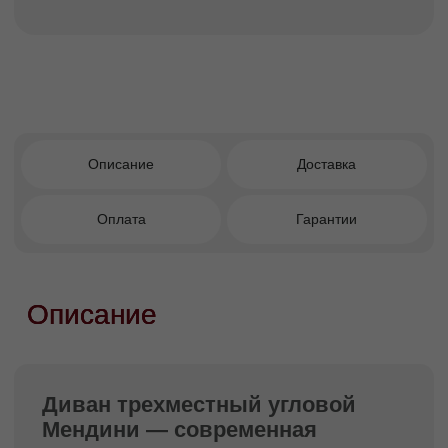
Сдержанная современная элегантность
для минималистичных и скандинавских
интерьеров.
Мягко-геометричная форма: гармония
прямых линий и плавных изгибов.
Сбалансированные пропорции,
подходящие для помещений разного
размера.
Угловая конфигурация — рациональное
использование пространства и
функциональный комфорт.
Визуальная лёгкость и ощущение
домашнего уюта.
Лаконичный дизайн, подчёркивающий
чистоту интерьера.
Кому подойдет этот диван?
Тем, кто стремится создать интерьер с