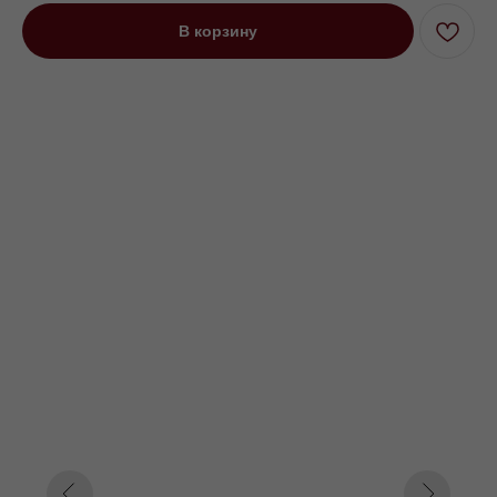
В корзину
Диван угловой трехместный
Мендини на низких ножках
зеленый
Под заказ до 21 рабочего дня
0000 р.
Цвет
Зеленый
Оранжевый
Серый
Параметр1
Нет
Пантограф
Дельфин
Параметр2
260
280
300
Параметр3
Кат. 1
Кат. 2
Кат. 3
Кат. 4
Кат. 5
Кат. 6