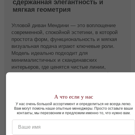
мягким характером, ценит чистую эстетику и
хочет получить универсальное, уютное
решение для дома. Модель подходит как для
современных городских пространств, так и
для интерьеров загородных домов.
Диван трехместный угловой Мендини — это
гармония геометрии и уюта,
переосмысленная в духе современного
минимализма.
Смотреть так же
А что если у нас
Пуфы
Подушки
У нас очень большой ассортимент и определиться не всегда легко.
Вам могут помочь наши опытные менеджеры. Просто оставьте ваши
контакты, мы перезвоним и предложим именно то, что нужно вам.
Ваше имя