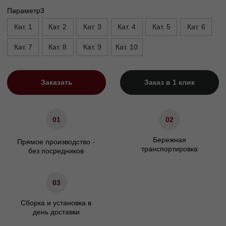
Высота опор, см
5
Высота сиденья, см
45
Ширина подлокотника. см
12
Характеристики
Сосновый брус/березовая
Материал каркаса
фанера
Материал ножек
Массив бука/пластик
ППУ/Независимый
Наполнение сидения
пружинный блок
Наполнение подушек спинки
Холлофайбер
Гарантия
24 мес.
Декоративные подушки
Не входят в комплект