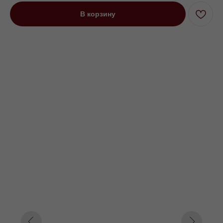
В корзину
Диван угловой трехместный Порту
на низких ножках серый
Под заказ до 21 рабочего дня
0000 р.
Цвет
Серый
Оранжевый
Желтый
Параметр1
Нет
Пантограф
Параметр2
260
280
300
Параметр3
Кат. 1
Кат. 2
Кат. 3
Кат. 4
Кат. 5
Кат. 6
Кат. 7
Кат. 8
Кат. 9
Кат. 10