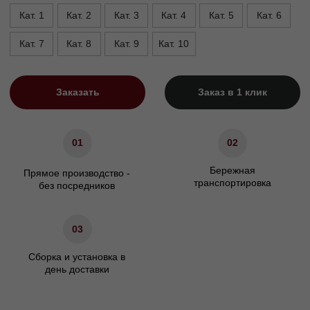
Высота опор, см
5
Высота сиденья, см
45
Ширина подлокотника. см
20
Характеристики
Сосновый брус/березовая
Материал каркаса
фанера
Материал ножек
Массив бука/Металл
ППУ/Независимый
Наполнение сидения
пружинный блок
Наполнение подушек спинки
Холлофайбер
Гарантия
24 мес.
Декоративные подушки
Не входят в комплект