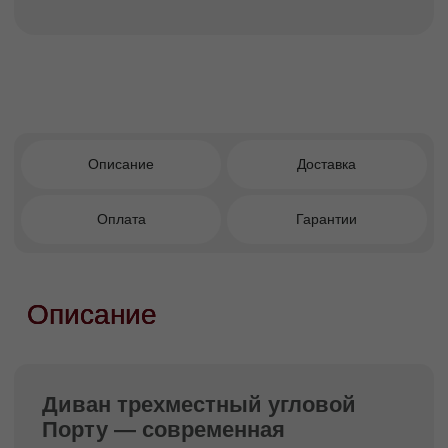
Преимущества покупки в
Facturinni
Угловой формат — рациональное
использование пространства.
Универсальный дизайн, подходящий
для разных типов помещений.
Комфортная посадка и продуманная
эргономика.
Чистые линии и визуальная
сдержанность — идеальны для
минимализма и функциональных
интерьеров.
Надёжность и долговечность,
соответствующие уровню качественной
дизайнерской мебели.
Современная интерпретация
классической модели.
Кому подойдет этот диван?
Тем, кто ценит современный минимализм,