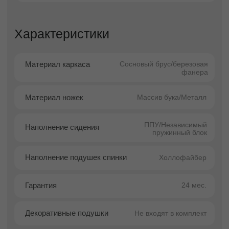
визуальная чистота. Лаконичный дизайн
сочетается со сдержанной элегантностью,
благодаря чему диван легко вписывается в
современные жилые пространства, студии,
кабинеты и зоны отдыха.
Модель демонстрирует гармоничное
сочетание прямых линий, аккуратных
пропорций и мягкой визуальной логики,
создавая ощущение порядка и спокойствия.
Угловой формат делает диван Порту
особенно практичным: он помогает
эффективно организовать пространство и
создать удобную уютную зону для отдыха, не
перегружая интерьер.
Несмотря на лаконичность, диван отличается
высоким уровнем комфорта. Продуманная
конструкция обеспечивает удобную посадку,
долговечность и устойчивость формы, что
делает его идеальным вариантом для
ежедневного использования.