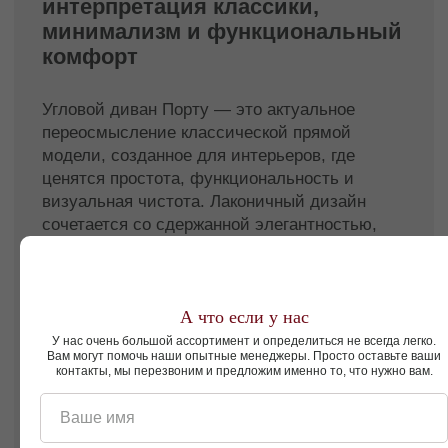
функциональность и сдержанную эстетику, а
также ищет универсальное решение,
способное гармонично дополнить интерьер
без излишней выразительности.
Диван трехместный угловой Порту — это
аккуратная геометрия, комфорт и
долговечность, воплощённые в современном
дизайнерском исполнении.
Смотреть так же
А что если у нас
Пуфы
Подушки
У нас очень большой ассортимент и определиться не всегда легко.
Вам могут помочь наши опытные менеджеры. Просто оставьте ваши
контакты, мы перезвоним и предложим именно то, что нужно вам.
Ваше имя