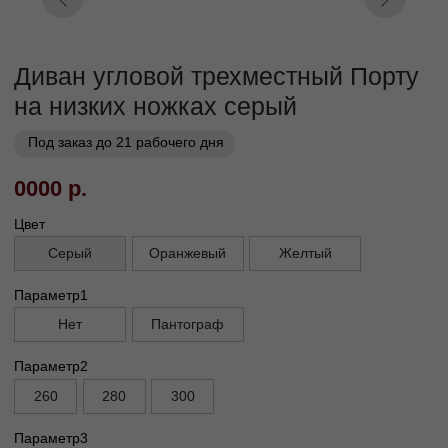
Заказать
Заказ в 1 клик
01
02
Бережная
Прямое производство -
транспортировка
без посредников
03
Сборка и установка в
день доставки
Габариты
Глубина без механизма, см
110
Глубина с механизмом, см
95
Высота, см
90