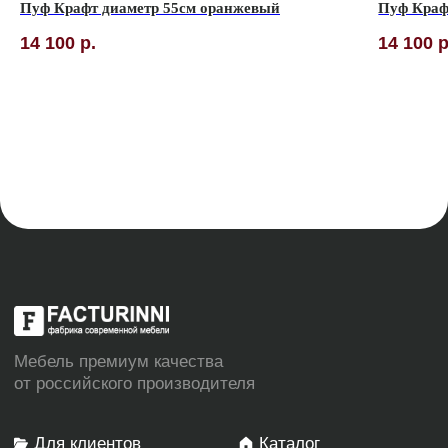
Пуф Крафт диаметр 55см оранжевый
Пуф Краф
14 100
р.
14 100
р