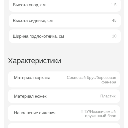
Угловой диван Рон — это идеальное решение
для тех, кто ценит функциональность,
современную эстетику и рациональное
использование пространства. Продуманные
габариты позволяют разместить модель
даже в относительно небольших
помещениях, не перегружая интерьер и
сохраняя ощущение лёгкости.
Несмотря на компактную конфигурацию,
диван обеспечивает высокий уровень
комфорта. Эргономичная конструкция и
качественный наполнитель создают удобную,
поддерживающую посадку, подходящую для
ежедневного отдыха. Угловая форма
увеличивает полезную площадь сидения и
делает зону отдыха более функциональной.
Лаконичный силуэт и аккуратные пропорции
позволяют дивану Рон органично
вписываться в современные интерьеры —
городские квартиры, студии, семейные
гостиные и функциональные пространства.