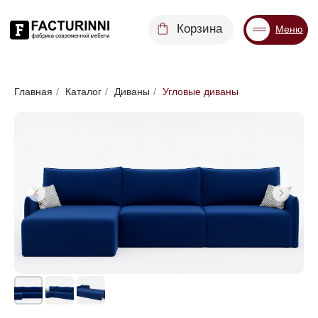
Корзина
Меню
Диваны
Кровати
Матрасы
Стулья
Кресла
Пуфы
Главная
/
Каталог
/
Диваны
/
Угловые диваны
Доставка
Каталог