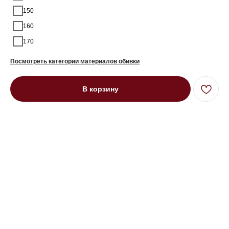
150
160
170
Посмотреть категории материалов обивки
В корзину
Диван угловой трехместный Рон на
низких ножках синий
Под заказ до 21 рабочего дня
0000 р.
Цвет
Желтый
Синий
Красный
Зеленый
Параметр1
Нет
Пантограф
Параметр2