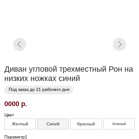
260
280
300
Параметр3
Кат. 1
Кат. 2
Кат. 3
Кат. 4
Кат. 5
Кат. 6
Кат. 7
Кат. 8
Кат. 9
Кат. 10
Заказать
Заказ в 1 клик
01
02
Бережная
Прямое производство -
транспортировка
без посредников
03
Сборка и установка в
день доставки
Габариты