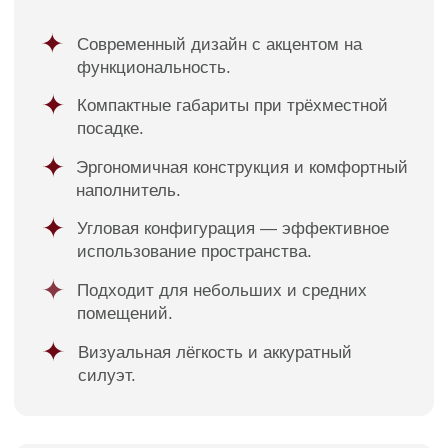
Доставка
Диваны
Оплата
Кровати
Гарантия
Матрасы
Уход за мебелью
Кресла
Материалы обивки
Стулья
О компании
Пуфы
Отзывы
Зеркала
Контакты
Декор
Контакты
8 988 312 25 25
г. Краснодар, ул. Цезаря
Куникова 24 корп 3
Facturinni23@yandex.ru
ПН-ВС с 10:00 до 20:00
© FACTURINNI 2024. Все права защищены
Политика конфиденциальности
FACTURINNI