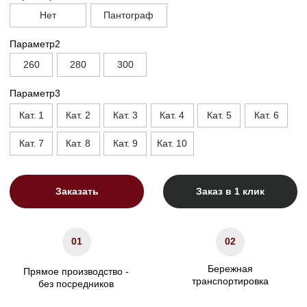
Глубина без механизма, см
90
Глубина с механизмом, см
110
Высота, см
90
Высота опор, см
1.5
Высота сиденья, см
45
Ширина подлокотника. см
10
Характеристики
Сосновый брус/березовая
Материал каркаса
фанера
Материал ножек
Пластик
ППУ/Независимый
Наполнение сидения
пружинный блок