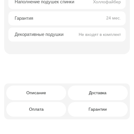
Преимущества покупки в
Facturinni
Современный дизайн с акцентом на
функциональность.
Компактные габариты при трёхместной
посадке.
Эргономичная конструкция и комфортный
наполнитель.
Угловая конфигурация — эффективное
использование пространства.
Подходит для небольших и средних
помещений.
Визуальная лёгкость и аккуратный
силуэт.
Кому подойдет этот диван?