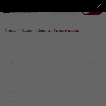
Корзина
Меню
Диваны
Кровати
Матрасы
Стулья
Кресла
Пуфы
Главная
/
Каталог
/
Диваны
/
Угловые диваны
Доставка
Каталог