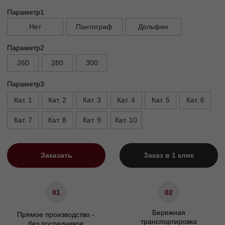
Габариты
Глубина без механизма, см
95
Глубина с механизмом, см
95/110
Высота, см
90
Высота опор, см
5
Высота сиденья, см
45
Ширина подлокотника. см
25
Характеристики
Сосновый брус/березовая
Материал каркаса
фанера
Материал ножек
Массив бука
ППУ/Независимый
Наполнение сидения
пружинный блок