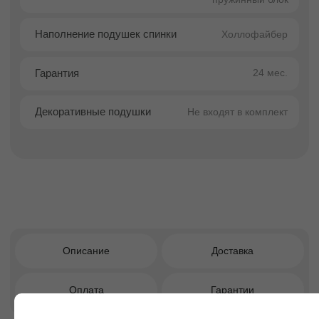
визуальную сбалансированность и
аккуратность формы.
Диван Виктория идеально вписывается в
интерьеры в стилях
modern classic,
contemporary, neoclassic light, scandinavian
soft minimalism
, подчёркивая архитектуру
пространства и создавая атмосферу уюта и
спокойствия.
Преимущества покупки в
Facturinni
Современная классика с мягкой
визуальной эстетикой.
Геометрически точная форма,
смягчённая округлыми подлокотниками.
Универсальность для жилых и
общественных интерьеров.
Угловая конфигурация — рациональное
использование пространства.