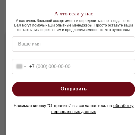
Идеальное сочетание строгих линий и
плавных форм.
А что если у нас
Подходит для современных и светлых
У нас очень большой ассортимент и определиться не всегда легко.
Вам могут помочь наши опытные менеджеры. Просто оставьте ваши
интерьерных решений.
контакты, мы перезвоним и предложим именно то, что нужно вам.
Комфортная трёхместная посадка.
Ваше имя
Кому подойдет этот диван?
+7
Тем, кто ценит гармонию классических форм
и современного дизайна, ищет
функциональный и эстетичный диван для
создания уютного, сбалансированного
Отправить
интерьера.
Диван трёхместный угловой Виктория — это
комфорт, элегантность и продуманная
Нажимая кнопку "Отправить" вы соглашаетесь на
обработку
архитектура формы, объединённые в одной
персональных данных
стильной модели.