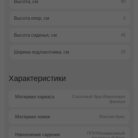
уют и мягкая эстетика интерьера
классика, уют и архитектурная
гармония
Угловой диван Виктория — это пример
современного классического дизайна, в
котором гармонично сочетаются комфорт,
выверенные пропорции и мягкая визуальная
эстетика. Модель универсальна и одинаково
хорошо подходит как для домашнего
интерьера, так и для общественных
пространств, сохраняя элегантность и
функциональность.
Корпус дивана выполнен в геометрически
точной форме, которая смягчается аккуратно
скруглёнными подлокотниками. Такое
сочетание строгой структуры и плавных
линий формирует дружелюбный, уютный
силуэт и делает диван визуально лёгким для
восприятия.
Угловая конфигурация повышает
функциональность модели, позволяя
эффективно организовать пространство и
создать комфортную зону отдыха.
Трёхместный формат обеспечивает
просторную посадку, сохраняя при этом