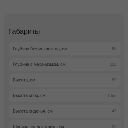
Описание
Доставка
Оплата
Гарантии
Описание
Кресло Куп Мини на высоких
ножках — кресло-кровать в
стиле лофт для компактных
пространств
Кресло-кровать Куп Мини на высоких ножках
— это функциональное и стильное решение
для небольших помещений и интерьеров в
стиле лофт. Модель сочетает в себе