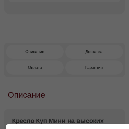
цветах и фактурах обивки — от классических
тканей до современного велюра, что
позволяет адаптировать кресло под любой
интерьер.
Преимущества покупки в
Facturinni
Подходит для гостиной, спальни,
кабинета и студии.
Формат кресло-кровать —
функциональность 2-в-1.
Высокие ножки — визуальная лёгкость и
современный силуэт.
Простая и быстрая трансформация в
кровать.
Износостойкая обивка для долгого срока
службы.
Прочный каркас из берёзовой фанеры.