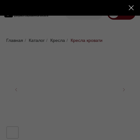
Корзина
Меню
Диваны
Кровати
Матрасы
Стулья
Кресла
Пуфы
Главная
/
Каталог
/
Кресла
/
Кресла кровати
Доставка
Каталог