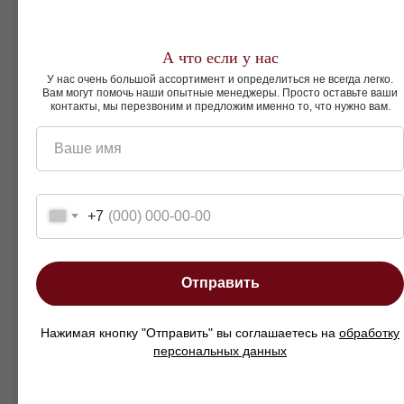
Широкий выбор цветов и текстур обивки.
А что если у нас
Аутентичный лофт-дизайн с характером.
У нас очень большой ассортимент и определиться не всегда легко.
Вам могут помочь наши опытные менеджеры. Просто оставьте ваши
контакты, мы перезвоним и предложим именно то, что нужно вам.
Кому подойдет этот диван?
Ваше имя
Тем, кто ценит функциональную мебель с
характером, любит стиль лофт и ищет
компактное решение для небольшого
+7
пространства без компромиссов по комфорту
и дизайну.
Кресло Куп Мини на высоких ножках — это
Отправить
не просто кресло-кровать, а выразительное
дизайнерское решение, где
функциональность встречается с
индивидуальным стилем.
Нажимая кнопку "Отправить" вы соглашаетесь на
обработку
персональных данных