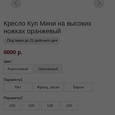
Заказать
Заказ в 1 клик
01
02
Бережная
Прямое производство -
транспортировка
без посредников
03
Сборка и установка в
день доставки
Габариты
Глубина без механизма, см
95
Глубина с механизмом, см
110