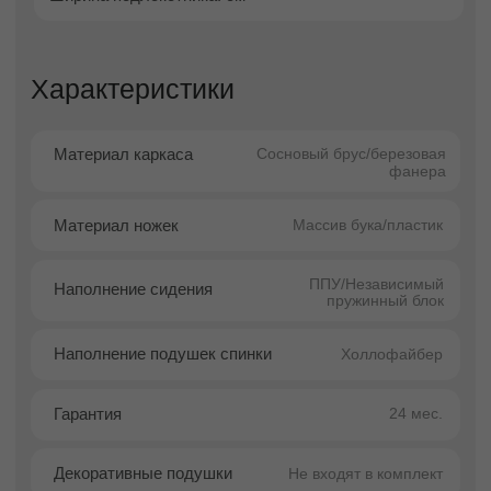
брутальную эстетику индустриального
дизайна и продуманную эргономику,
становясь выразительным акцентом
пространства.
Чёткие линии, сдержанная геометрия и
визуальная лёгкость конструкции
подчёркнуты высокими ножками, которые
добавляют креслу воздушности и
современного характера. Такой дизайн делает
модель идеальной для гостиных, студий,
кабинетов и спален с ограниченной
площадью.
Кресло легко трансформируется в
полноценное спальное место без лишних
усилий, что делает его отличным вариантом
для приёма гостей или организации
дополнительной зоны сна. В сложенном виде
Куп Мини остаётся компактным и удобным
для ежедневного отдыха.
Прочный каркас из берёзовой фанеры и
износостойкая обивка обеспечивают
надёжность, долговечность и сохранение
внешнего вида даже при активной
эксплуатации. Модель доступна в различных