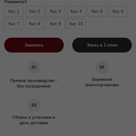
Высота, см
90
Высота опор, см
1,5/5
Высота сиденья, см
45
Ширина подлокотника. см
20
Характеристики
Сосновый брус/березовая
Материал каркаса
фанера
Материал ножек
Массив бука/пластик
ППУ/Независимый
Наполнение сидения
пружинный блок
Наполнение подушек спинки
Холлофайбер
Гарантия
24 мес.
Декоративные подушки
Не входят в комплект