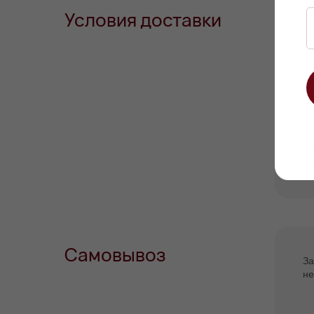
Условия доставки
Д
с 
С
и 
Самовывоз
За
не