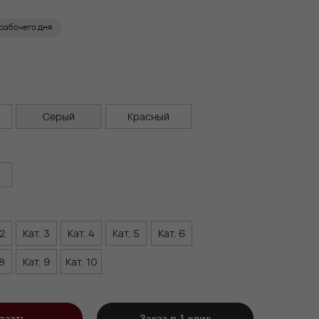
 рабочего дня
Серый
Красный
0
 2
Кат. 3
Кат. 4
Кат. 5
Кат. 6
 8
Кат. 9
Кат. 10
азать
Заказ в 1 клик