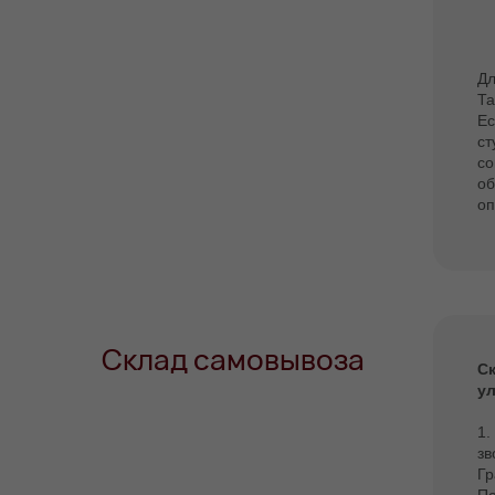
Дл
Та
Ес
ст
со
об
оп
Склад самовывоза
Ск
ул
1.
зв
Гр