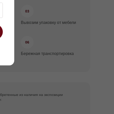
03
нения
Вывозим упаковку от мебели
06
ки
Бережная транспортировка
бретенные из наличия на экспозиции
е: