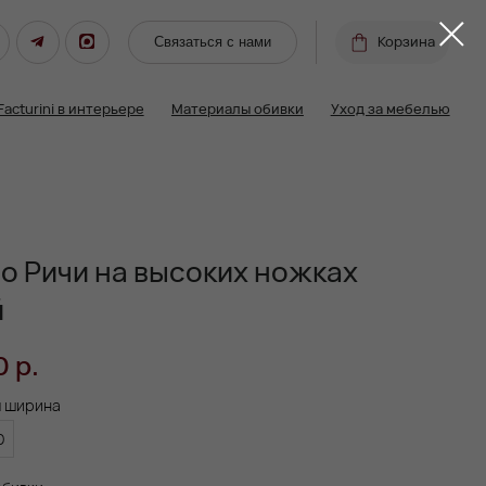
Корзина
Связаться с нами
ьере
Материалы обивки
Уход за мебелью
о Ричи на высоких ножках
й
0
р.
я ширина
0