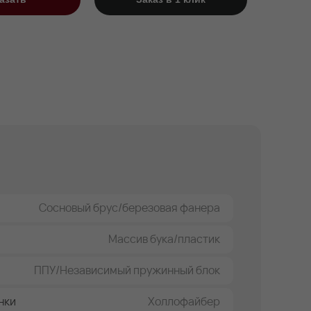
Сосновый брус/березовая фанера
Массив бука/пластик
ППУ/Независимый пружинный блок
нки
Холлофайбер