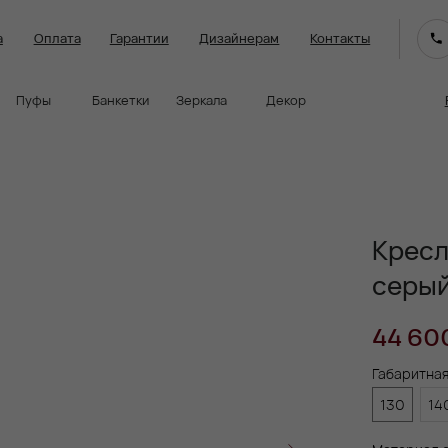
лата
Гарантии
Дизайнерам
Контакты
Facturini в интер
Банкетки
Зеркала
Декор
Кресл
серы
44 60
Габаритна
130
14