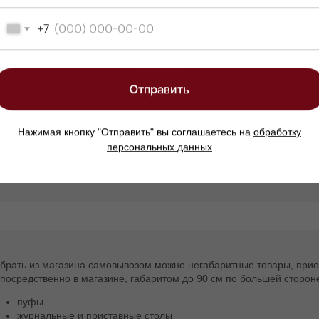
+7
01
02
оставляем по Краснодару
14 дней бесплатного хра
10:00 до 19:00 пн-пт
Отправить
04
05
Нажимая кнопку "Отправить" вы соглашаетесь на
обработку
персональных данных
огласовываем с Вами время
Звоним за час до достав
дату доставки
брать из магазина самовывозом можно негабаритные товары, прио
посредственно в магазине, габаритом до 90 см по большей сторон
пуфы
журнальные и приставные столы