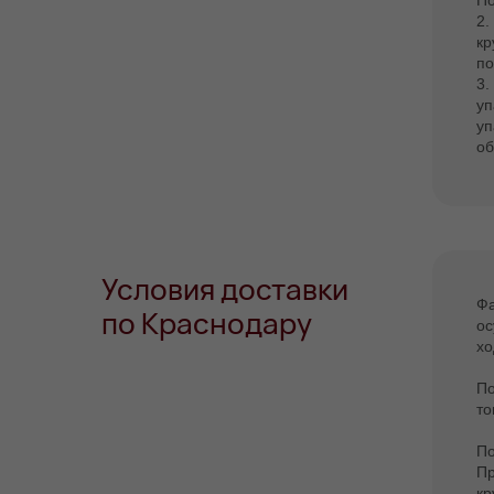
По
2.
кр
по
3.
уп
уп
об
Условия доставки
Фа
по Краснодару
ос
хо
По
то
По
Пр
кр