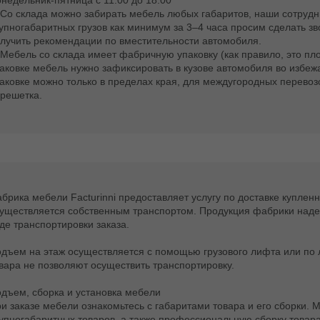
недельник-пятница с 11:00 до 18:00
 Со склада можно забирать мебель любых габаритов, наши сотрудни
упногабаритных грузов как минимум за 3–4 часа просим сделать зво
лучить рекомендации по вместительности автомобиля.
 Мебель со склада имеет фабричную упаковку (как правило, это пло
аковке мебель нужно зафиксировать в кузове автомобиля во избеж
аковке можно только в пределах края, для междугородных перевоз
решетка.
брика мебели Facturinni предоставляет услугу по доставке купленн
уществляется собственным транспортом. Продукция фабрики наде
де транспортировки заказа.
дъем на этаж осуществляется с помощью грузового лифта или по л
вара не позволяют осуществить транспортировку.
дъем, сборка и установка мебели
и заказе мебели ознакомьтесь с габаритами товара и его сборки.
упногабаритных товаров, а также профессиональную сборку товара 