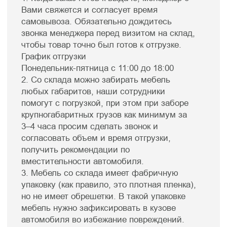
склада в Краснодаре.
Для сборки мебели Вы можете
привлечь профессиональных
сборщиков по найму в своем
городе, либо собрать ее
самостоятельно.
Обратите внимание, что для отгрузки
товара со склада требуется 100%
предоплата
Сроки доставки
Срок готовности заказа - от 15 до 25
рабочих дней, срок доставки по
Краснодару - от 2 до 3 рабочих дней, дата
и время доставки согласовываются с
вами заранее.
Срок доставки в другие города зависит от
удаленности вашего региона и
рассчитывается индивидуально.