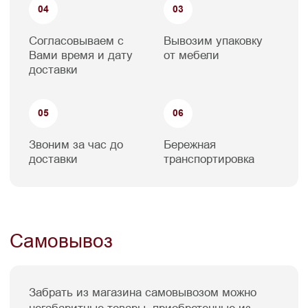
График отгрузки
Понедельник-пятница с 11:00 до 18:00
2. Со склада можно забирать мебель
любых габаритов, наши сотрудники
помогут с погрузкой, при этом при заборе
крупногабаритных грузов как минимум за
3–4 часа просим сделать звонок и
согласовать объем и время отгрузки,
получить рекомендации по
вместительности автомобиля.
3. Мебель со склада имеет фабричную
упаковку (как правило, это плотная пленка),
но не имеет обрешетки. В такой упаковке
мебель нужно зафиксировать в кузове
автомобиля во избежание повреждений.
Перевозить мебель в такой упаковке можно
только в пределах края, для
междугородных перевозок на дальние
расстояния требуется обрешетка.
Условия доставки по
Краснодару