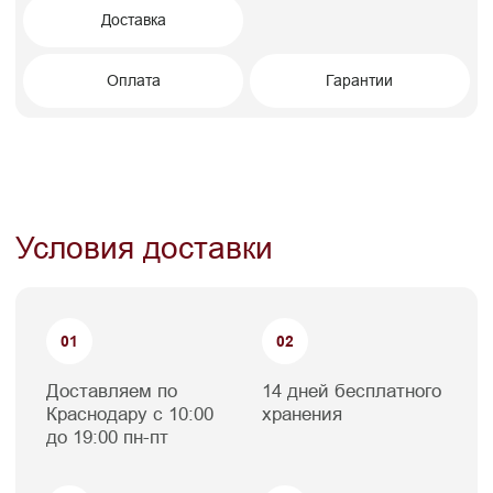
габаритную мебель: диван, обеденный
стол, кресло, несколько стульев и другую
крупную мебель, которая требует разборки
и упаковки, она будет доставлена на дом в
согласованный с вами день. Такая мебель
проходит процедуру дополнительной
упаковки, которую не обеспечить на
экспозиции магазина в часы его работы.
Доставка в этом случае происходит через
склад и оплачивается по стандартному
прайсу.
Склад самовывоза
Склад FACTURINNI находится в
Краснодаре по адресу:
ул. Молодежная 30/1
1. Когда заказ готов к выдаче, менеджер с
Вами свяжется и согласует время
самовывоза. Обязательно дождитесь
звонка менеджера перед визитом на склад,
чтобы товар точно был готов к отгрузке.