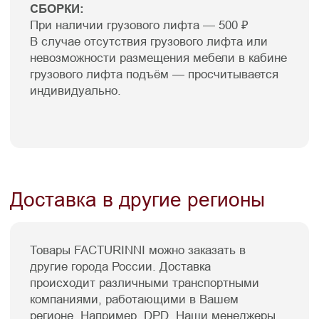
Материалы обивки
Стулья
О компании
Пуфы
Отзывы
Зеркала
Контакты
Декор
Контакты
8 988 312 25 25
г. Краснодар, ул. Цезаря
Куникова 24 корп 3
Facturinni23@yandex.ru
ПН-ВС с 10:00 до 20:00
© FACTURINNI 2024. Все права защищены
Политика конфиденциальности
FACTURINNI