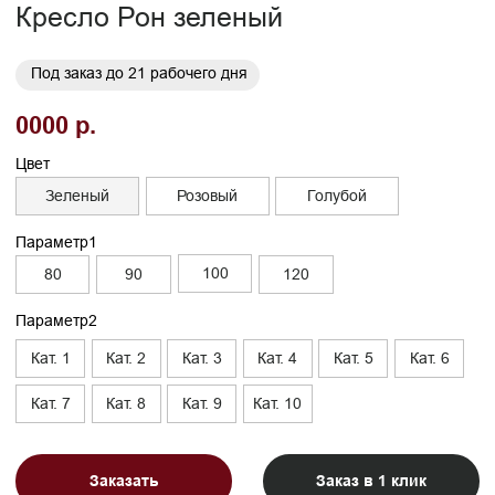
Бережная
Прямое производство -
транспортировка
без посредников
03
Сборка и установка в
день доставки
Габариты
Глубина без механизма, см
95
Глубина с механизмом, см
110
Высота, см
90
Высота опор, см
1,5/5
Высота сиденья, см
45