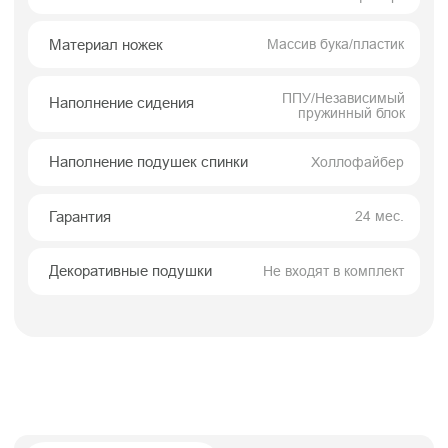
Звоним за час до
Бережная
доставки
транспортировка
Самовывоз
Забрать из магазина самовывозом можно
негабаритные товары, приобретенные из
наличия на экспозиции непосредственно в
магазине, габаритом до 90 см по большей
стороне:
пуфы
журнальные и приставные столы
предметы декора (подушки, зеркала)
стулья (до 2 шт.)
Для упаковки сотрудники магазина
предложат стрейч-пленку или стандартный
пакет.
Также вы можете заказать доставку этих
товаров на дом
Если Вы покупаете из наличия в магазине