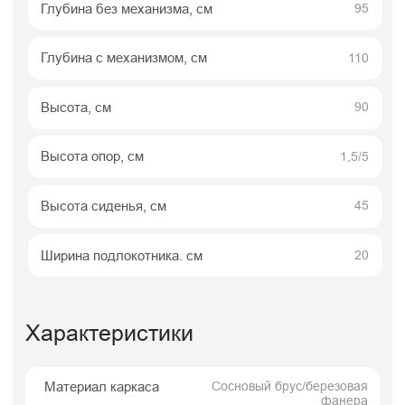
Доставка
Оплата
Гарантии
Условия доставки
01
02
Доставляем по
14 дней бесплатного
Краснодару с 10:00
хранения
до 19:00 пн-пт
04
03
Согласовываем с
Вывозим упаковку
Вами время и дату
от мебели
доставки
05
06