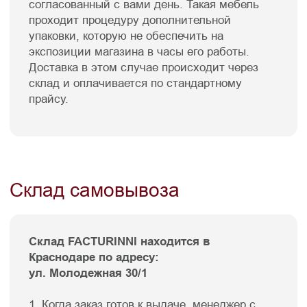
СБОРКИ:
При наличии грузового лифта — 500 ₽
В случае отсутствия грузового лифта или
невозможности размещения мебели в кабине
грузового лифта подъём — просчитывается
индивидуально.
Доставка в другие регионы
Товары FACTURINNI можно заказать в
другие города России. Доставка
происходит различными транспортными
компаниями, работающими в Вашем
регионе. Например, DPD. Наши менеджеры
помогут с расчетом стоимости, предложат
оптимальный вариант и помогут оформить
заказ на доставку.
Что важно понимать:
Подрядчиком по доставке будет
непосредственно транспортная
компания. Отгрузка происходит со