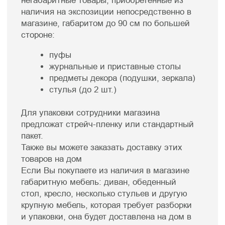
Фабрика мебели Facturinni предоставляет
услугу по доставке купленной мебели по г.
Краснодару. Доставка осуществляется
собственным транспортом. Продукция
фабрики надежно упакована, и защищена от
повреждений в ходе транспортировки заказа.
Подъем на этаж осуществляется с помощью
грузового лифта или по лестнице если лифт
отсутствует или габариты товара не
позволяют осуществить транспортировку.
Подъем, сборка и установка мебели
При заказе мебели ознакомьтесь с
габаритами товара и его сборки. Мы
организуем подъем на этаж
крупногабаритных товаров, а также
профессиональную сборку товара в
соответствии с инструкцией.
Стоимость доставки по г. Краснодару
—
1190 ₽
Возможен самовывоз со склада в Краснодаре
СТОИМОСТЬ ПОДЪЁМА, УСТАНОВКИ И