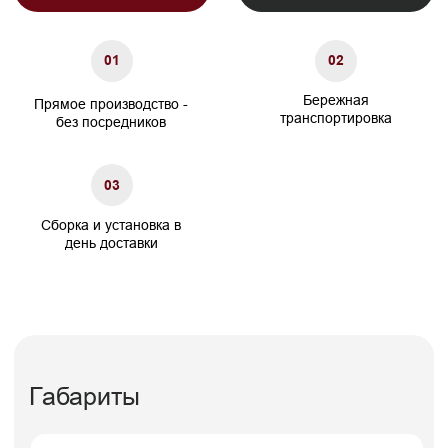
Ширина подлокотника. см
20
Характеристики
Сосновый брус/березовая
Материал каркаса
фанера
Материал ножек
Массив бука/пластик
ППУ/Независимый
Наполнение сидения
пружинный блок
Наполнение подушек спинки
Холлофайбер
Гарантия
24 мес.
Декоративные подушки
Не входят в комплект