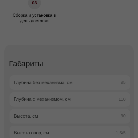
Гарантия
24 мес.
Декоративные подушки
Не входят в комплект
Описание
Доставка
Оплата
Гарантии
Описание
Кресло-кровать Скотти на
высоких ножках — элегантный
дизайн, уют и
функциональность