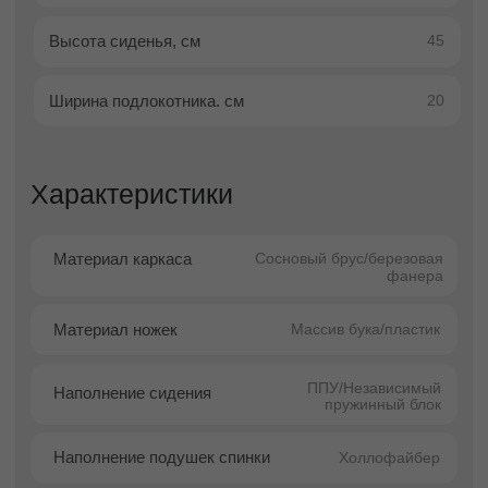
Кресло-кровать Скотти на низких ножках —
это изысканное и практичное решение для
гостиной или спальни, в котором сочетаются
выразительный дизайн и продуманная
функциональность. Модель станет стильным
акцентом интерьера и подчеркнёт вкус
владельца.
Особое внимание в дизайне уделено
глубоким утяжкам на сиденье
, которые
придают креслу характер и визуальную
глубину, создавая ощущение уюта и
премиальности. Узкие подлокотники
подчёркивают элегантность модели и
одновременно экономят пространство, что
особенно важно для небольших помещений.
Днём Скотти — это комфортное кресло для
отдыха, чтения или просмотра фильмов.
Ночью оно легко трансформируется в
удобное спальное место, обеспечивая
комфортный сон для вас или ваших гостей.
Продуманная конструкция и качественные
материалы гарантируют долговечность и
удобство в ежедневном использовании.
Низкие ножки усиливают ощущение