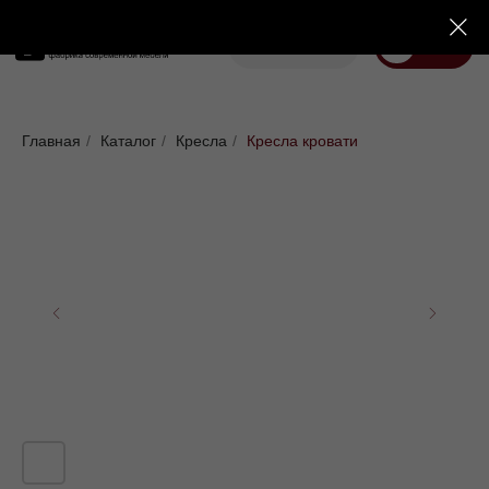
Корзина
Меню
Диваны
Кровати
Матрасы
Стулья
Кресла
Пуфы
Главная
/
Каталог
/
Кресла
/
Кресла кровати
Доставка
Каталог