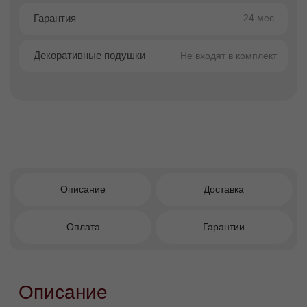
устойчивости и уюта, делая кресло
визуально цельным и гармоничным. Модель
доступна в широком выборе цветов и текстур
обивки — от классических тканей до
современного велюра, что позволяет
подобрать идеальный вариант под любой
интерьер.
Преимущества покупки в
Facturinni
Формат кресло-кровать —
функциональность 2-в-1.
Низкие ножки — устойчивость и уютный
силуэт.
Качественные материалы и продуманная
конструкция.
Глубокие декоративные утяжки на
сиденье.
Простая трансформация в комфортное
спальное место.