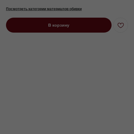
Посмотреть категории материалов обивки
В корзину
Кресло Скотти на низких ножках
синий
Под заказ до 21 рабочего дня
0000 р.
Цвет
Серый
Оранжевый
Синий
Параметр1
Нет
Барон
Франц. раскл
Параметр2
80
90
120
100
Параметр3
1.5 см
5 см