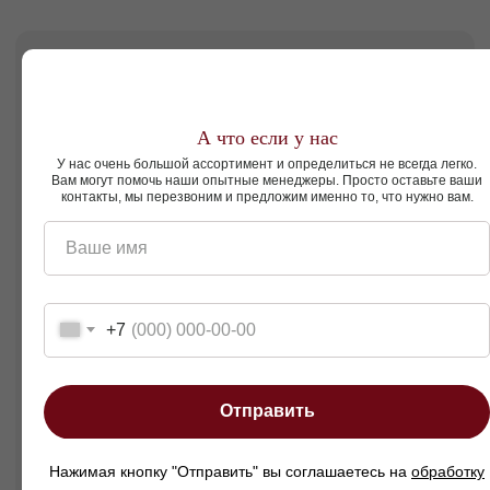
Узкие подлокотники — элегантность и
экономия пространства.
Идеально для гостиной и спальни.
Широкий выбор цветов и фактур обивки.
А что если у нас
У нас очень большой ассортимент и определиться не всегда легко.
Вам могут помочь наши опытные менеджеры. Просто оставьте ваши
контакты, мы перезвоним и предложим именно то, что нужно вам.
Кому подойдет этот диван?
Ваше имя
Тем, кто ищет стильное, компактное и
функциональное кресло-кровать с
выразительным дизайном и высоким
уровнем комфорта.
+7
Кресло-кровать Скотти на низких ножках —
это сочетание элегантности, уюта и
практичности, создающее атмосферу
комфорта и индивидуальности в вашем
доме.
Отправить
Нажимая кнопку "Отправить" вы соглашаетесь на
обработку