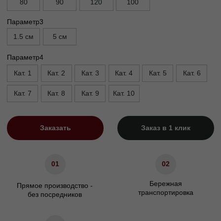
Глубина с механизмом, см
110
Высота, см
90
Высота опор, см
1,5/5
Высота сиденья, см
45
Ширина подлокотника. см
20
Характеристики
Сосновый брус/березовая
Материал каркаса
фанера
Материал ножек
Массив бука/пластик
ППУ/Независимый
Наполнение сидения
пружинный блок
Наполнение подушек спинки
Холлофайбер