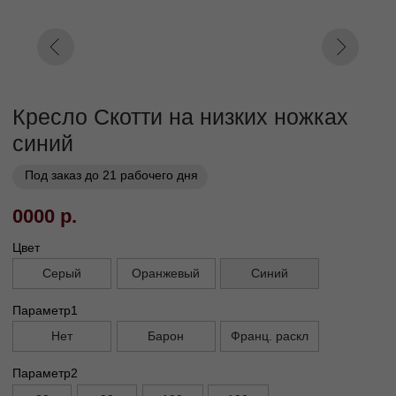
Параметр4
Кат. 1
Кат. 2
Кат. 3
Кат. 4
Кат. 5
Кат. 6
Кат. 7
Кат. 8
Кат. 9
Кат. 10
Заказать
Заказ в 1 клик
01
02
Бережная
Прямое производство -
транспортировка
без посредников
03
Сборка и установка в
день доставки
Габариты
Глубина без механизма, см
95