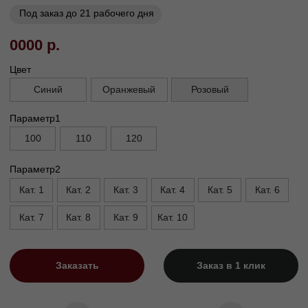
03
Сборка и установка в
день доставки
Габариты
Глубина без механизма, см
95
Глубина с механизмом, см
110
Высота, см
90
Высота опор, см
1,5/5
Высота сиденья, см
45
Ширина подлокотника. см
20