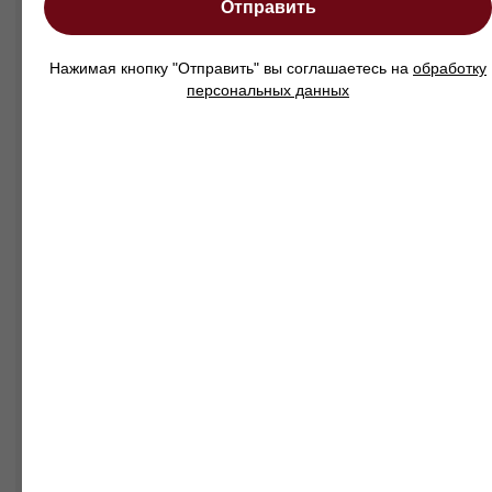
Отправить
привлечь профессиональных
сборщиков по найму в своем
городе, либо собрать ее
Нажимая кнопку "Отправить" вы соглашаетесь на
обработку
самостоятельно.
персональных данных
Обратите внимание, что для отгрузки
товара со склада требуется 100%
предоплата
Сроки доставки
Срок готовности заказа - от 15 до 25
рабочих дней, срок доставки по
Краснодару - от 2 до 3 рабочих дней, дата
и время доставки согласовываются с
вами заранее.
Срок доставки в другие города зависит от
удаленности вашего региона и
рассчитывается индивидуально.