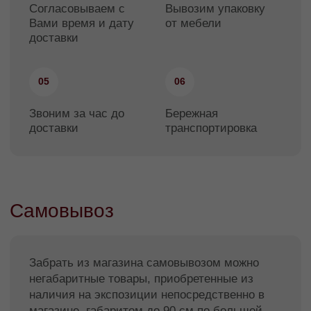
2. Со склада можно забирать мебель
любых габаритов, наши сотрудники
помогут с погрузкой, при этом при заборе
крупногабаритных грузов как минимум за
3–4 часа просим сделать звонок и
согласовать объем и время отгрузки,
получить рекомендации по
вместительности автомобиля.
3. Мебель со склада имеет фабричную
упаковку (как правило, это плотная пленка),
но не имеет обрешетки. В такой упаковке
мебель нужно зафиксировать в кузове
автомобиля во избежание повреждений.
Перевозить мебель в такой упаковке можно
только в пределах края, для
междугородных перевозок на дальние
расстояния требуется обрешетка.
Условия доставки по
Краснодару