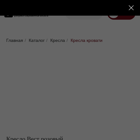
Корзина
Меню
Диваны
Кровати
Матрасы
Стулья
Кресла
Пуфы
Главная
/
Каталог
/
Кресла
/
Кресла кровати
Доставка
Каталог
Кресло Вест розовый