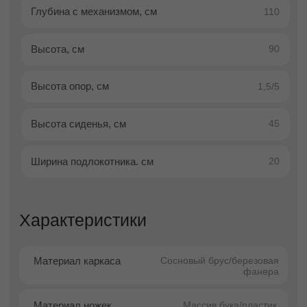
Оплата
Гарантии
Условия доставки
01
02
Доставляем по
14 дней бесплатного
Краснодару с 10:00
хранения
до 19:00 пн-пт
04
03
Согласовываем с
Вывозим упаковку
Вами время и дату
от мебели
доставки
05
06
Звоним за час до
Бережная