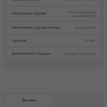
доставки
транспортировка
Самовывоз
Забрать из магазина самовывозом можно
негабаритные товары, приобретенные из
наличия на экспозиции непосредственно в
магазине, габаритом до 90 см по большей
стороне:
пуфы
журнальные и приставные столы
предметы декора (подушки, зеркала)
стулья (до 2 шт.)
Для упаковки сотрудники магазина
предложат стрейч-пленку или стандартный
пакет.
Также вы можете заказать доставку этих
товаров на дом
Если Вы покупаете из наличия в магазине
габаритную мебель: диван, обеденный
стол, кресло, несколько стульев и другую