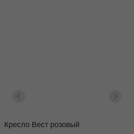
Кресло Вест розовый
Под заказ до 21 рабочего дня
0000 р.
Цвет
Синий
Оранжевый
Розовый
Параметр1
100
110
120
Параметр2
Кат. 1
Кат. 2
Кат. 3
Кат. 4
Кат. 5
Кат. 6
Кат. 7
Кат. 8
Кат. 9
Кат. 10
Заказать
Заказ в 1 клик
01
02
Бережная
Прямое производство -
транспортировка
без посредников