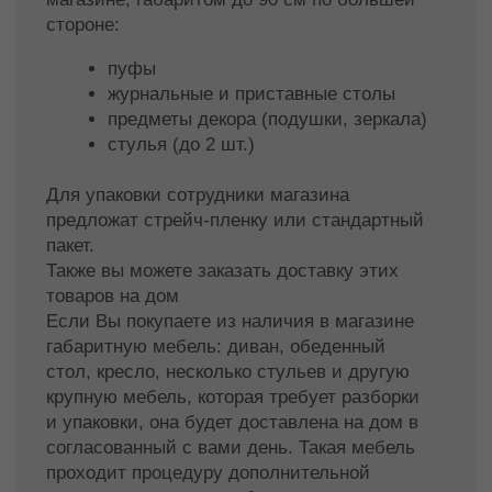
Фабрика мебели Facturinni предоставляет
услугу по доставке купленной мебели по г.
Краснодару. Доставка осуществляется
собственным транспортом. Продукция
фабрики надежно упакована, и защищена от
повреждений в ходе транспортировки заказа.
Подъем на этаж осуществляется с помощью
грузового лифта или по лестнице если лифт
отсутствует или габариты товара не
позволяют осуществить транспортировку.
Подъем, сборка и установка мебели
При заказе мебели ознакомьтесь с
габаритами товара и его сборки. Мы
организуем подъем на этаж
крупногабаритных товаров, а также
профессиональную сборку товара в
соответствии с инструкцией.
Стоимость доставки по г. Краснодару
—
1190 ₽
Возможен самовывоз со склада в Краснодаре
СТОИМОСТЬ ПОДЪЁМА, УСТАНОВКИ И
СБОРКИ:
При наличии грузового лифта — 500 ₽