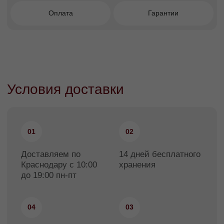
крупную мебель, которая требует разборки
и упаковки, она будет доставлена на дом в
согласованный с вами день. Такая мебель
проходит процедуру дополнительной
упаковки, которую не обеспечить на
экспозиции магазина в часы его работы.
Доставка в этом случае происходит через
склад и оплачивается по стандартному
прайсу.
Склад самовывоза
Склад FACTURINNI находится в
Краснодаре по адресу:
ул. Молодежная 30/1
1. Когда заказ готов к выдаче, менеджер с
Вами свяжется и согласует время
самовывоза. Обязательно дождитесь
звонка менеджера перед визитом на склад,
чтобы товар точно был готов к отгрузке.
График отгрузки
Понедельник-пятница с 11:00 до 18:00