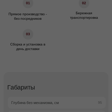
Характеристики
Сосновый брус/березовая
Материал каркаса
фанера
Материал ножек
Массив бука/пластик
ППУ/Независимый
Наполнение сидения
пружинный блок
Наполнение подушек спинки
Холлофайбер
Гарантия
24 мес.
Декоративные подушки
Не входят в комплект
Доставка