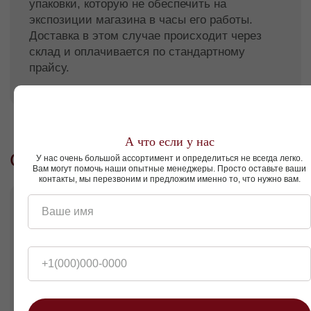
В случае отсутствия грузового лифта или
невозможности размещения мебели в кабине
грузового лифта подъём — просчитывается
индивидуально.
Доставка в другие регионы
А что если у нас
Товары FACTURINNI можно заказать в
У нас очень большой ассортимент и определиться не всегда легко.
другие города России. Доставка
Вам могут помочь наши опытные менеджеры. Просто оставьте ваши
происходит различными транспортными
контакты, мы перезвоним и предложим именно то, что нужно вам.
компаниями, работающими в Вашем
регионе. Например, DPD. Наши менеджеры
помогут с расчетом стоимости, предложат
Ваше имя
оптимальный вариант и помогут оформить
заказ на доставку.
Что важно понимать:
Подрядчиком по доставке будет
+1(000)000-0000
непосредственно транспортная
компания. Отгрузка происходит со
склада в Краснодаре.
Для сборки мебели Вы можете