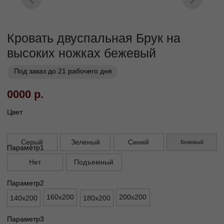
Заказать
Заказ в 1 клик
01
02
Бережная
Прямое производство -
транспортировка
без посредников
03
Сборка и установка в
день доставки
Габариты
Высота ножек, см
13
Высота спального места, см
30
Высота изголовья, см
110