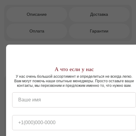
без лишних деталей.
Ортопедическое основание для здорового
и комфортного сна.
Универсальность для современных спален
разных форматов.
Правильная поддержка позвоночника и
продление срока службы матраса.
Три варианта высоты опор: 13 см, 5 см
или 1,5 см.
Более 1000 вариантов цветов обивки.
А что если у нас
У нас очень большой ассортимент и определиться не всегда легко.
Вам могут помочь наши опытные менеджеры. Просто оставьте ваши
контакты, мы перезвоним и предложим именно то, что нужно вам.
Кому подойдет этот диван?
Ваше имя
Тем, кто ценит минимализм,
функциональность и комфорт, ищет
эстетичное и практичное решение для
современной спальни.
+1(000)000-0000
Кровать двуспальная Брук — это сочетание
лаконичного дизайна, индивидуального