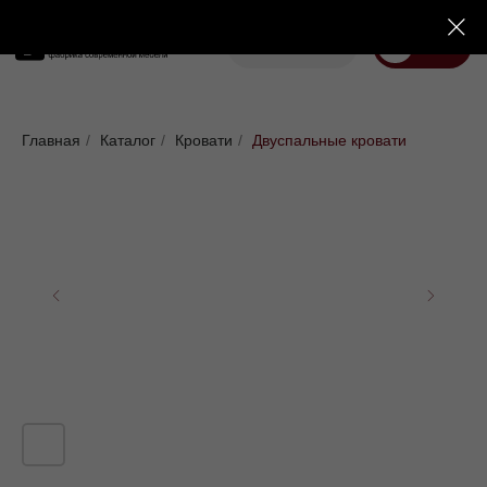
Корзина
Меню
Диваны
Кровати
Матрасы
Стулья
Кресла
Пуфы
Главная
/
Каталог
/
Кровати
/
Двуспальные кровати
Доставка
Каталог