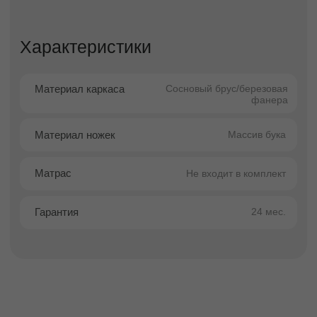
правильную поддержку позвоночника во
время сна, повышает качество отдыха и
продлевает срок службы матраса. Такое
решение делает модель Брук отличным
выбором для ежедневного здорового сна.
Модель отличается высокой гибкостью
настроек. Вы можете выбрать любой цвет из
более чем 1000 вариантов обивки, а также
подобрать подходящую высоту опор — 13
см, 5 см или 1,5 см, адаптируя кровать под
стиль интерьера и индивидуальные
предпочтения.
Благодаря сдержанной эстетике и
продуманной конструкции кровать Брук
создаёт атмосферу порядка и спокойствия,
делая спальню комфортной и
функциональной.
Преимущества покупки в
Facturinni
Современный минималистичный дизайн