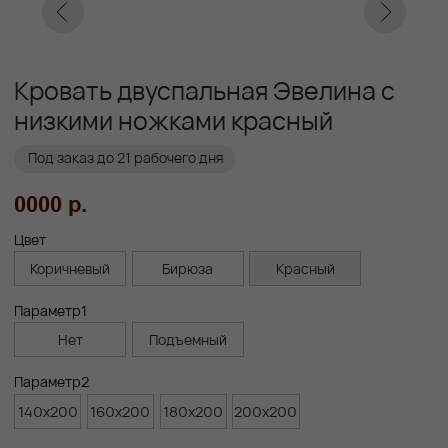
Заказать
Заказ в 1 клик
01
02
Бережная
Прямое производство -
транспортировка
без посредников
03
Сборка и установка
в день доставки
Габариты
Высота ножек, см
5
Высота спального места, см
30