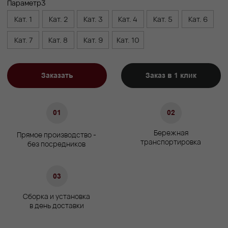
Высота изголовья, см
110
Ширина, см
+15 к спальному месту
Глубина, см
215
Характеристики
Сосновый брус/березовая
Материал каркаса
фанера
Материал ножек
Массив бука
Матрас
Не входит в комплект
Гарантия
24 мес.