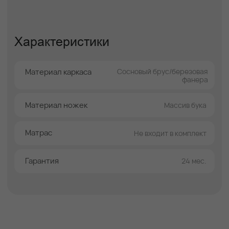
Изящные линии и продуманная форма
изголовья превращают кровать в
центральный элемент спальни, при этом
сохраняя гармонию и баланс композиции.
Модель органично вписывается в интерьеры
в стилях
modern, contemporary, neoclassic
и
дизайнерские пространства с акцентом на
форму.
Кровать оснащена ортопедическим
основанием, которое обеспечивает
правильную поддержку позвоночника,
улучшает качество сна и способствует
продлению срока службы матраса. Это
делает модель Эвелина комфортной и
надёжной для ежедневного использования.
Высокая степень персонализации позволяет
адаптировать кровать под интерьер и личные
предпочтения. Вы можете выбрать любой
цвет обивки из более чем 1000 вариантов, а
также оптимальную высоту опор — 13 см, 5
см или 1,5 см, регулируя визуальную
лёгкость и функциональность конструкции.