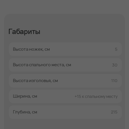
Описание
Доставка
Оплата
Гарантии
Описание
Кровать двуспальная Эвелина —
выразительное фигурное
изголовье и комфорт здорового
сна
Двуспальная кровать Эвелина — это модель
с ярко выраженным дизайнерским
характером, созданная для тех, кто хочет
добавить спальне индивидуальность и
визуальный акцент. Фигурное изголовье
кровати формирует уникальную геометрию
пространства, делая интерьер более
динамичным и запоминающимся.