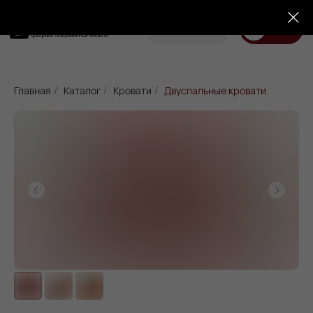
Корзина
Меню
Диваны
Кровати
Матрасы
Стулья
Кресла
Пуфы
Главная
Каталог
Кровати
Двуспальные кровати
/
/
/
Доставка
Каталог