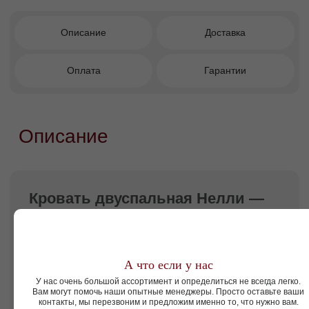
Преимущества покупки в
Facturinni
Высокое изголовье 120 см —
выразительный акцент интерьера.
Вертикальные плашки — архитектурный
ритм и визуальная глубина.
Правильная поддержка позвоночника и
продление срока службы матраса.
Ортопедическое основание для здорового
и качественного сна.
Более 1000 вариантов цветов обивки.
Универсальность для современных
спален.
Подходит для современных и акцентных
спален.
А что если у нас
У нас очень большой ассортимент и определиться не всегда легко.
Вам могут помочь наши опытные менеджеры. Просто оставьте ваши
Кому подойдет этот диван?
контакты, мы перезвоним и предложим именно то, что нужно вам.