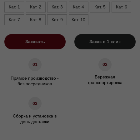
Ширина, см
+30 к спальному месту
Глубина, см
215
Характеристики
Сосновый брус/березовая
Материал каркаса
фанера
Материал ножек
Массив бука
Матрас
Не входит в комплект
Гарантия
24 мес.