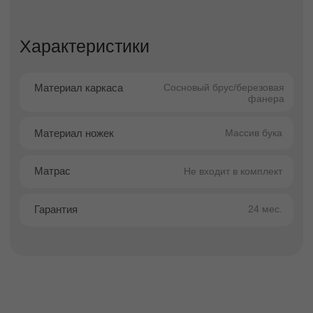
Вертикальный ритм изголовья добавляет
спальне глубину и динамику, подчёркивая
современный характер модели. Кровать
гармонично вписывается в интерьеры в
стилях
modern, contemporary, neoclassic, art
minimalism
, создавая ощущение уюта и
продуманной эстетики.
Кровать оснащена ортопедическим
основанием, которое обеспечивает
правильную поддержку позвоночника,
способствует полноценному отдыху и
продлевает срок службы матраса. Это делает
модель Нелли комфортной и надёжной для
ежедневного сна.
Высокая степень персонализации позволяет
адаптировать кровать под интерьер и личные
предпочтения. Вы можете выбрать любой
цвет из более чем 1000 вариантов обивки, а
также подходящую высоту опор — 13 см, 5
см или 1,5 см, регулируя визуальную
лёгкость и функциональность конструкции.