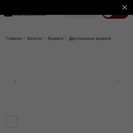
Корзина
Меню
Диваны
Кровати
Матрасы
Стулья
Кресла
Пуфы
Главная
/
Каталог
/
Кровати
/
Двуспальные кровати
Доставка
Каталог