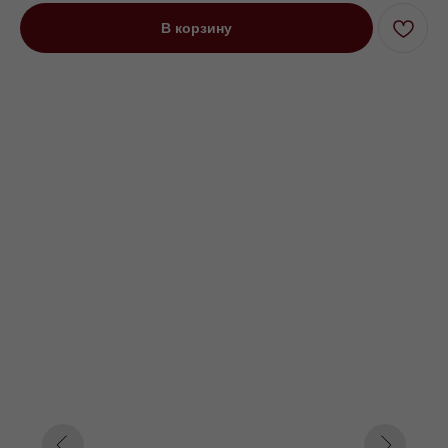
В корзину
Кровать двуспальная Нелли с
низкими ножками коричневый
Под заказ до 21 рабочего дня
0000 р.
Цвет
Серый
Коричневый
Синий
Параметр1
Нет
Подъемный
Параметр2
140х200
160х200
180х200
200х200
Параметр3
Кат. 1
Кат. 2
Кат. 3
Кат. 4
Кат. 5
Кат. 6
Кат. 7
Кат. 8
Кат. 9
Кат. 10