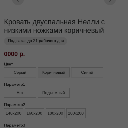
Заказать
Заказ в 1 клик
01
02
Бережная
Прямое производство -
транспортировка
без посредников
03
Сборка и установка в
день доставки
Габариты
Высота ножек, см
5
Высота спального места, см
30
Высота изголовья, см
130