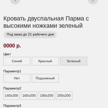
Заказать
Заказ в 1 клик
01
02
Бережная
Прямое производство -
транспортировка
без посредников
03
Сборка и установка в
день доставки
Габариты
Высота ножек, см
13
Высота спального места, см
30
Высота изголовья, см
110