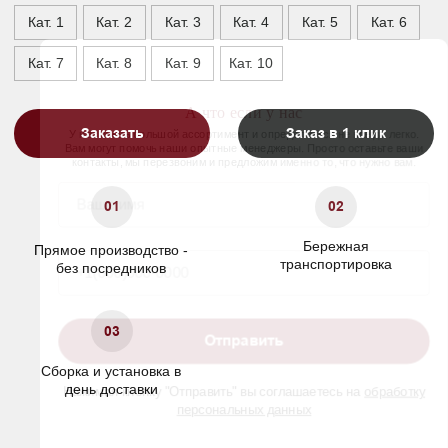
Ширина, см
+15 к спальному месту
Глубина, см
215
Характеристики
Сосновый брус/березовая
Материал каркаса
фанера
Материал ножек
Массив бука
Матрас
Не входит в комплект
Гарантия
24 мес.