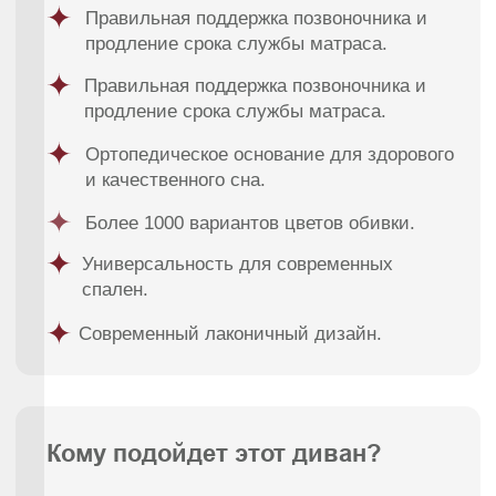
Контакты
8 988 312 25 25
г. Краснодар, ул. Цезаря
Куникова 24 корп 3
Facturinni23@yandex.ru
ПН-ВС с 10:00 до 20:00
© FACTURINNI 2024. Все права защищены
Политика конфиденциальности
FACTURINNI