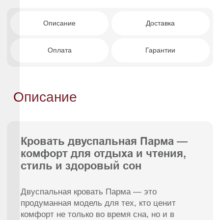
Декоративная подушка на изголовье —
комфорт для чтения и отдыха.
Правильная поддержка позвоночника и
продление срока службы матраса.
Правильная поддержка позвоночника и
продление срока службы матраса.
Ортопедическое основание для здорового
и качественного сна.
Более 1000 вариантов цветов обивки.
Универсальность для современных
спален.
А что если у нас
Современный лаконичный дизайн.
У нас очень большой ассортимент и определиться не всегда легко.
Вам могут помочь наши опытные менеджеры. Просто оставьте ваши
контакты, мы перезвоним и предложим именно то, что нужно вам.
Кому подойдет этот диван?
Ваше имя
Тем, кто любит проводить время в кровати с
книгой или сериалом, ценит продуманные
детали и хочет сочетать комфорт отдыха с
+1(000)000-0000
качественным сном.