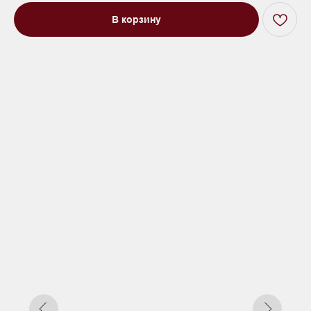
В корзину
Кровать двуспальная Парма с
высокими ножками зеленый
Под заказ до 21 рабочего дня
0000 р.
Цвет
Синий
Красный
Зеленый
Параметр1
Нет
Подъемный
Параметр2
140х200
160х200
180х200
200х200
Параметр3
Кат. 1
Кат. 2
Кат. 3
Кат. 4
Кат. 5
Кат. 6
Кат. 7
Кат. 8
Кат. 9
Кат. 10