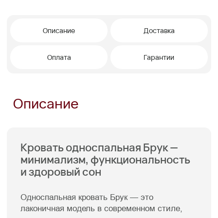
Современный минималистичный
дизайн без лишних деталей.
Ортопедическое основание для
здорового и комфортного сна.
Универсальность для разных типов
помещений и интерьеров.
Правильная поддержка позвоночника и
продление срока службы матраса.
Три варианта высоты опор: 13 см, 5 см
или 1,5 см.
Более 1000 вариантов цветов обивки.
Кому подойдет этот диван?
Тем, кто предпочитает современные
лаконичные интерьеры, заботится о качестве
сна и хочет получить функциональную
кровать с возможностью индивидуальной
настройки под своё пространство.
Кровать односпальная Брук — это сочетание