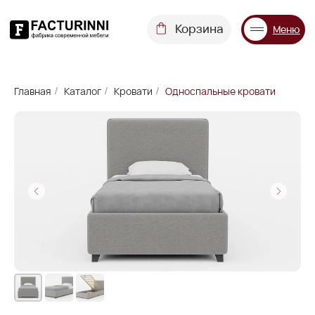
Корзина
Меню
Диваны
Кровати
Матрасы
Стулья
Кресла
Пуфы
Главная
Каталог
Кровати
Односпальные кровати
/
/
/
Доставка
Каталог