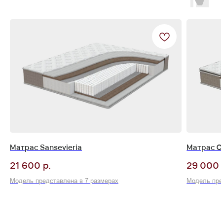
Матрас Sansevieria
Матрас C
р.
21 600
29 000
Модель представлена в 7 размерах
Модель пре