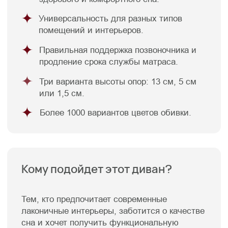
О компании
Пуфы
Отзывы
Зеркала
Контакты
Декор
Контакты
8 988 312 25 25
г. Краснодар, ул. Цезаря
Куникова 24 корп 3
Facturinni23@yandex.ru
ПН-ВС с 10:00 до 20:00
© FACTURINNI 2024. Все права защищены
Политика конфиденциальности
FACTURINNI