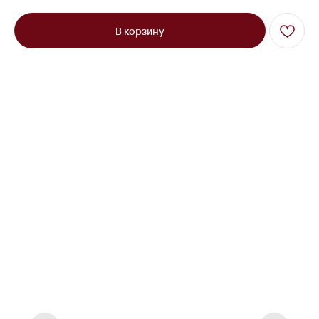
В корзину
Кровать односпальная Брук на
низких ножках серый
Под заказ до 21 рабочего дня
0000 р.
Цвет
Бежевый
Коричневый
Серый
Синий
Параметр1
Нет
Подъемный
Параметр2
80х200
90х200
120х200
Параметр3
Кат. 1
Кат. 2
Кат. 3
Кат. 4
Кат. 5
Кат. 6
Кат. 7
Кат. 8
Кат. 9
Кат. 10