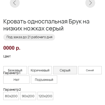
Заказать
Заказ в 1 клик
01
02
Бережная
Прямое производство -
транспортировка
без посредников
03
Сборка и установка
в день доставки
Габариты
Высота ножек, см
1,5/5
Высота спального места, см
30