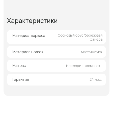
Кровать оснащена ортопедическим
основанием, которое обеспечивает
правильную поддержку позвоночника во
время сна, повышает качество отдыха и
способствует продлению срока службы
матраса. Такое решение делает модель Брук
практичным выбором для ежедневного
использования.
Широкие возможности персонализации
позволяют адаптировать кровать под
индивидуальные предпочтения. Вы можете
выбрать любой цвет из более чем 1000
вариантов обивки, а также подобрать
оптимальную высоту опор — 13 см, 5 см или
1,5 см, в зависимости от желаемой
визуальной лёгкости и функциональности.
Преимущества покупки в
Facturinni