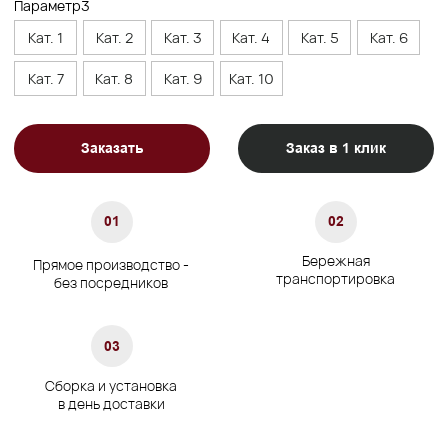
Высота изголовья, см
110
Ширина, см
+15 к спальному месту
Глубина, см
215
Характеристики
Сосновый брус/березовая
Материал каркаса
фанера
Материал ножек
Массив бука
Матрас
Не входит в комплект
Гарантия
24 мес.