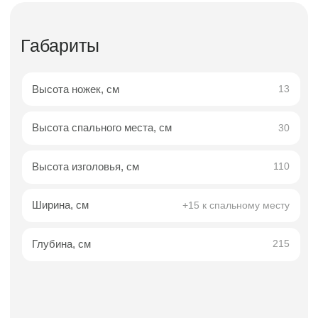
Сосновый брус/березовая
Материал каркаса
фанера
Материал ножек
Массив бука
Матрас
Не входит в комплект
Гарантия
24 мес.
Описание
Доставка
Оплата
Гарантии
Смотреть так же