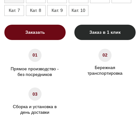
день доставки
Габариты
А что если у нас
Высота ножек, см
13
У нас очень большой ассортимент и определиться не всегда легко.
Вам могут помочь наши опытные менеджеры. Просто оставьте ваши
контакты, мы перезвоним и предложим именно то, что нужно вам.
Высота спального места, см
30
Ваше имя
Высота изголовья, см
110
Ширина, см
+15 к спальному месту
+1(000)000-0000
Глубина, см
215
Отправить
Характеристики
Нажимая кнопку "Отправить" вы соглашаетесь на
обработку
персональных данных