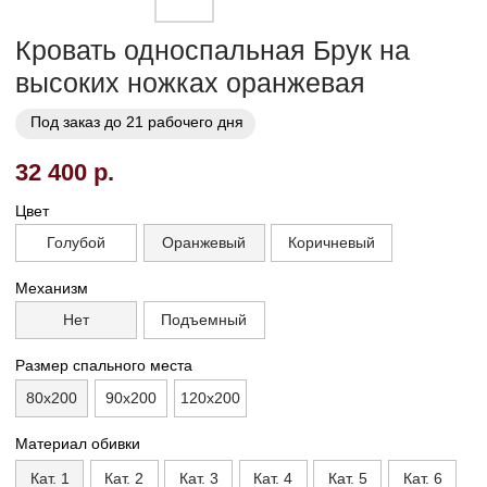
Цвет
Голубой
Оранжевый
Коричневый
Механизм
Нет
Подъемный
Размер спального места
80х200
90х200
120х200
Материал обивки
Кат. 1
Кат. 2
Кат. 3
Кат. 4
Кат. 5
Кат. 6
Кат. 7
Кат. 8
Кат. 9
Кат. 10
Заказать
Заказ в 1 клик
01
02
Бережная
Прямое производство -
транспортировка
без посредников
03
Сборка и установка в