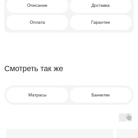
Мебель премиум качества
от российского производителя
Для клиентов
Каталог
Доставка
Диваны
Оплата
Кровати
Гарантия
Матрасы
Уход за мебелью
Кресла
Материалы обивки
Стулья
О компании
Пуфы
Отзывы
Зеркала
Контакты
Декор
Контакты
8 988 312 25 25
г. Краснодар, ул. Цезаря
Куникова 24 корп 3
Facturinni23@yandex.ru
ПН-ВС с 10:00 до 20:00
© FACTURINNI 2024. Все права защищены