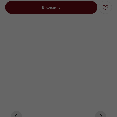
В корзину
Кровать односпальная Парма с
высокими ножками серый
Под заказ до 21 рабочего дня
0000 р.
Цвет
Оранжевый
Серый
Зеленый
Параметр1
Нет
Подъемный
Параметр2
80*200
90*200
120*200
Параметр3
Кат. 1
Кат. 2
Кат. 3
Кат. 4
Кат. 5
Кат. 6
Кат. 7
Кат. 8
Кат. 9
Кат. 10