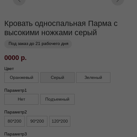
Заказать
Заказ в 1 клик
01
02
Бережная
Прямое производство -
транспортировка
без посредников
03
Сборка и установка в
день доставки
Габариты
Высота ножек, см
13
Высота спального места, см
30
Высота изголовья, см
110