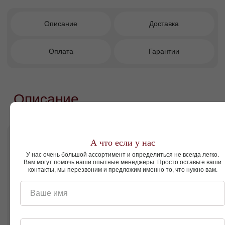
Декоративная подушка на изголовье —
комфорт для чтения и отдыха.
Ортопедическое основание для здорового
и комфортного сна.
Универсальность для спальни, детской
или гостевой комнаты.
Правильная поддержка позвоночника и
продление срока службы матраса.
Три варианта высоты опор: 13 см, 5 см
или 1,5 см.
Более 1000 вариантов цветов обивки.
Современный лаконичный дизайн.
А что если у нас
У нас очень большой ассортимент и определиться не всегда легко.
Вам могут помочь наши опытные менеджеры. Просто оставьте ваши
контакты, мы перезвоним и предложим именно то, что нужно вам.
Кому подойдет этот диван?
Ваше имя
Тем, кто любит читать, смотреть фильмы
или отдыхать в кровати с максимальным
комфортом и ценит современный дизайн с
функциональными деталями.