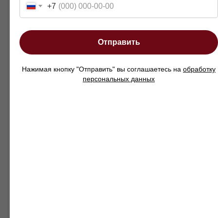
+7
Кровать односпальная Парма — это
сочетание уюта, эргономики и
индивидуального выбора, созданное для
спокойного и здорового сна каждый день.
Отправить
Нажимая кнопку "Отправить" вы соглашаетесь на
обработку
персональных данных
Смотреть так же
Матрасы
Банкетки