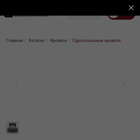
Корзина
Меню
Диваны
Кровати
Матрасы
Стулья
Кресла
Пуфы
Главная
/
Каталог
/
Кровати
/
Односпальные кровати
Доставка
Каталог