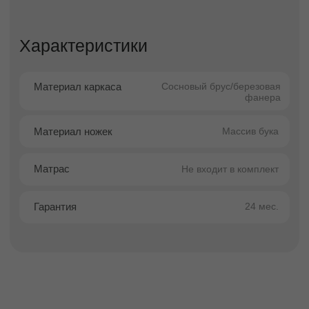
различные интерьерные стили, создавая
уютную и функциональную атмосферу в
спальне, детской или гостевой комнате.
Кровать оснащена ортопедическим
основанием, которое обеспечивает
правильную поддержку позвоночника,
повышает качество сна и способствует
продлению срока службы матраса. Это
делает модель Парма отличным вариантом
для ежедневного здорового отдыха.
Высокая степень персонализации позволяет
адаптировать кровать под индивидуальные
предпочтения. Вы можете выбрать любой
цвет из более чем 1000 вариантов обивки, а
также подобрать оптимальную высоту опор
— 13 см, 5 см или 1,5 см, регулируя
визуальную лёгкость и функциональность
конструкции.
Преимущества покупки в
Facturinni