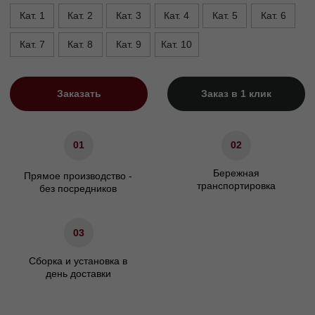
Ширина, см
+15 к спальному месту
Глубина, см
215
Характеристики
Сосновый брус/березовая
Материал каркаса
фанера
Материал ножек
Массив бука
Матрас
Не входит в комплект
Гарантия
24 мес.