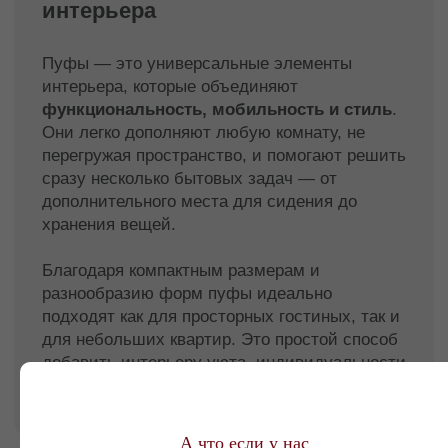
жёсткие модели. Для отдыха и расслабления
подойдут мягкие варианты.
Выберите форму -
Квадратные и
прямоугольные пуфы экономят пространство и
легко вписываются в строгие интерьеры.
Круглые модели визуально смягчают углы и
добавляют уюта.
Подберите материал обивки -
Для прихожей
подойдут практичные и износостойкие ткани.
Для гостиной — велюр или шенилл. Для
детской — гипоаллергенные и легко
очищаемые материалы.
Обратите внимание на хранение -
Пуфы с
внутренним коробом — отличное решение для
хранения пледов, игрушек или сезонных
вещей, особенно в малогабаритных квартирах.
Пуф — маленькая деталь с
большим эффектом
Пуфы легко адаптируются под интерьер и
А что если у нас