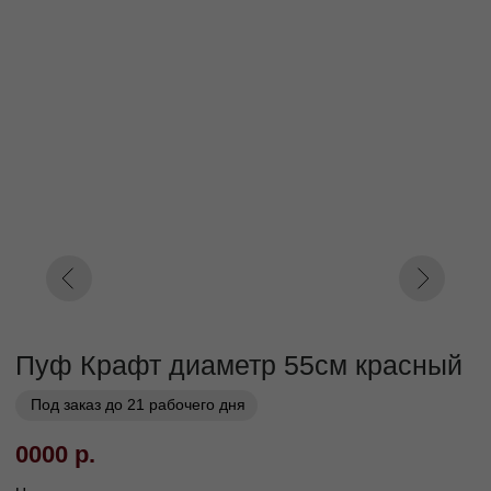
Под заказ до 21 рабочего дня
0000 р.
Цвет
Серый
Красный
Оранжевый
Параметр2
Кат. 1
Кат. 2
Кат. 3
Кат. 4
Кат. 5
Кат. 6
Кат. 7
Кат. 8
Кат. 9
Кат. 10
Заказать
Заказ в 1 клик
01
02
Бережная
Прямое производство -
транспортировка
без посредников
03
Сборка и установка в
день доставки