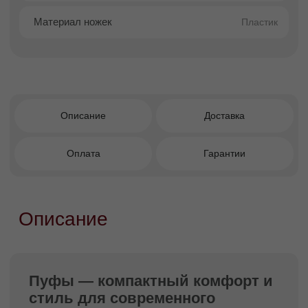
Преимущества пуфов
Многофункциональность
—
используется как сиденье, подставка для
ног, журнальный столик или система
хранения.
Мобильность
— легко перемещается и
не требует стационарного размещения.
Компактность
— не загромождает
пространство и подходит для небольших
помещений.
Доступность
— широкий выбор моделей
по демократичным ценам.
Универсальность
— подходит для
гостиной, спальни, прихожей, детской
или кабинета.
Как выбрать пуф
Определите основную функцию -
Если пуф
нужен для сидения — выбирайте более