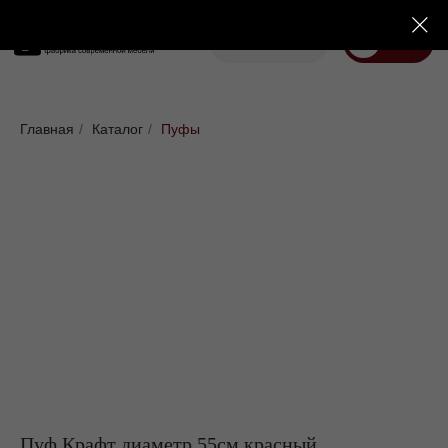
Корзина
Меню
Диваны
Кровати
Матрасы
Стулья
Кресла
Пуфы
Главная
/
Каталог
/
Пуфы
Доставка
Каталог
Пуф Крафт диаметр 55см красный