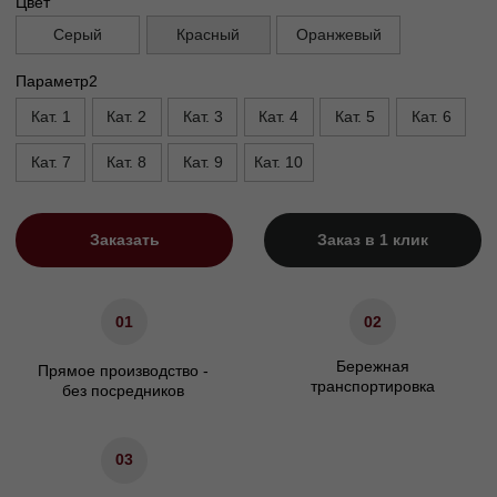
Габариты
Высота сиденья, см
45
Высота ножек, см
1,5 см
Характеристики
Сосновый брус/Березовая
Материал каркаса
фанера
Материал ножек
Пластик
Описание
Доставка
Оплата
Гарантии