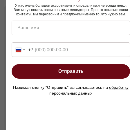
образ жизни, добавляя комфорта без лишней
У нас очень большой ассортимент и определиться не всегда легко.
мебели. Это практичное и стильное решение
Вам могут помочь наши опытные менеджеры. Просто оставьте ваши
для тех, кто ценит продуманный дизайн и
контакты, мы перезвоним и предложим именно то, что нужно вам.
функциональность в каждом элементе.
Пуф — когда комфорт занимает минимум
Ваше имя
места, но даёт максимум пользы.
+7
Смотреть так же
Отправить
Нажимая кнопку "Отправить" вы соглашаетесь на
обработку
персональных данных