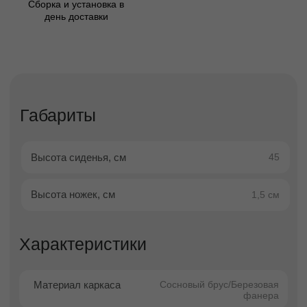
Описание
Пуфы — компактный комфорт и
стиль для современного
интерьера
Пуфы — это универсальные элементы
интерьера, которые объединяют
функциональность, мобильность и стиль
.
Они легко дополняют любую комнату, не
перегружая пространство, и помогают решить
сразу несколько бытовых задач — от
дополнительного места для сидения до
хранения вещей.
Благодаря компактным размерам и
разнообразию форм пуфы идеально
подходят как для просторных гостиных, так и
для небольших квартир. Это простой способ
добавить интерьеру уюта, индивидуальности
и практичности.