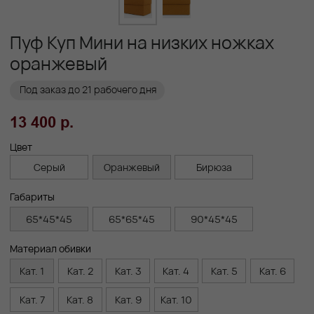
Цвет
Серый
Оранжевый
Бирюза
Габариты
65*45*45
65*65*45
90*45*45
Материал обивки
Кат. 1
Кат. 2
Кат. 3
Кат. 4
Кат. 5
Кат. 6
Кат. 7
Кат. 8
Кат. 9
Кат. 10
Заказать
Заказ в 1 клик
01
02
Бережная
Прямое производство -
транспортировка
без посредников
03
Сборка и установка
в день доставки