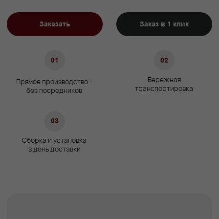
Габариты
Высота сиденья, см
45
Высота ножек, см
1,5 см/5 см
Характеристики
Сосновый брус/Березовая
Материал каркаса
фанера
Материал ножек
Массив бука/Пластик
Описание
Доставка
Оплата
Гарантии