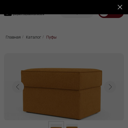
Корзина
Меню
Диваны
Кровати
Матрасы
Стулья
Кресла
Пуфы
Главная
Каталог
Пуфы
/
/
Доставка
Каталог
Пуф Куп Мини на низких ножках
оранжевый
Под заказ до 21 рабочего дня
13 400 р.