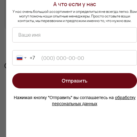
А что если у нас
У нас очень большой ассортимент и определиться не всегда легко. Вам
могут помочь наши опытные менеджеры. Просто оставьте ваши
контакты, мы перезвоним и предложим именно то, что нужно вам.
Ваше имя
Мебель премиум качества
от российского производителя
+7
Для клиентов
Каталог
Доставка
Диваны
Оплата
Кровати
Отправить
Гарантия
Матрасы
Уход за мебелью
Кресла
Материалы обивки
Стулья
О компании
Пуфы
Нажимая кнопку "Отправить" вы соглашаетесь на
обработку
Отзывы
Зеркала
персональных данных
Контакты
Декор
Контакты
8 988 312 25 25
г. Краснодар, ул. Цезаря
Куникова 24 корп 3