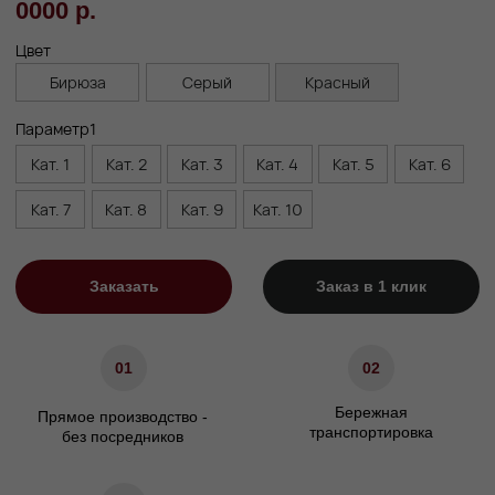
Габариты
Ширина, см
50
Высота сиденья, см
75
Высота, см
105
Глубина сиденья, см
50
Характеристики
светлый дуб/орех/венге
Цвет ножек
Материал каркаса
Берёзовая фанера