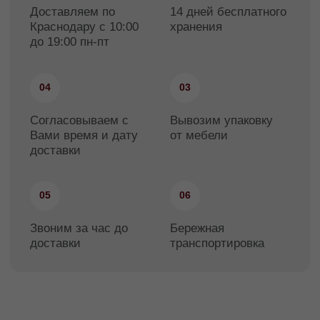
Склад самовывоза
Склад FACTURINNI находится в
Краснодаре по адресу:
ул. Молодежная 30/1
1. Когда заказ готов к выдаче, менеджер с
Вами свяжется и согласует время
самовывоза. Обязательно дождитесь
звонка менеджера перед визитом на склад,
чтобы товар точно был готов к отгрузке.
График отгрузки
Понедельник-пятница с 11:00 до 18:00
2. Со склада можно забирать мебель
любых габаритов, наши сотрудники
помогут с погрузкой, при этом при заборе
крупногабаритных грузов как минимум за
3–4 часа просим сделать звонок и
согласовать объем и время отгрузки,
получить рекомендации по
вместительности автомобиля.
3. Мебель со склада имеет фабричную
упаковку (как правило, это плотная пленка),
но не имеет обрешетки. В такой упаковке
мебель нужно зафиксировать в кузове