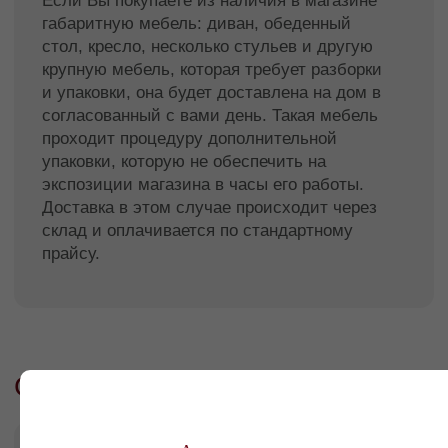
Подъем, сборка и установка мебели
При заказе мебели ознакомьтесь с
габаритами товара и его сборки. Мы
организуем подъем на этаж
крупногабаритных товаров, а также
профессиональную сборку товара в
соответствии с инструкцией.
Стоимость доставки по г. Краснодару
—
1190 ₽
Возможен самовывоз со склада в Краснодаре
СТОИМОСТЬ ПОДЪЁМА, УСТАНОВКИ И
СБОРКИ:
При наличии грузового лифта — 500 ₽
В случае отсутствия грузового лифта или
невозможности размещения мебели в кабине
грузового лифта подъём — просчитывается
индивидуально.
Доставка в другие регионы