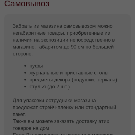
автомобиля во избежание повреждений.
Перевозить мебель в такой упаковке можно
только в пределах края, для
междугородных перевозок на дальние
расстояния требуется обрешетка.
Условия доставки по
Краснодару
Фабрика мебели Facturinni предоставляет
услугу по доставке купленной мебели по г.
Краснодару. Доставка осуществляется
собственным транспортом. Продукция
фабрики надежно упакована, и защищена от
повреждений в ходе транспортировки заказа.
Подъем на этаж осуществляется с помощью
грузового лифта или по лестнице если лифт
отсутствует или габариты товара не
позволяют осуществить транспортировку.