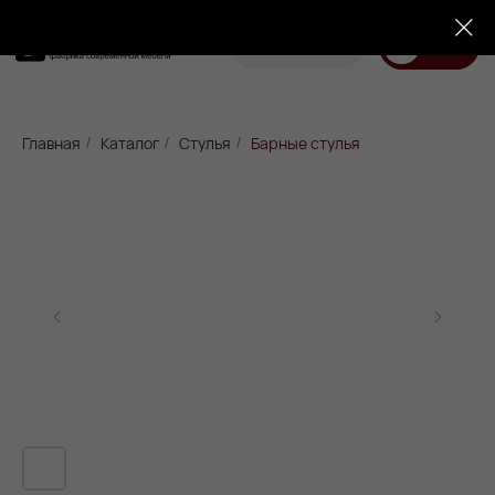
Корзина
Меню
Диваны
Кровати
Матрасы
Стулья
Кресла
Пуфы
Главная
Каталог
Стулья
Барные стулья
/
/
/
Доставка
Каталог