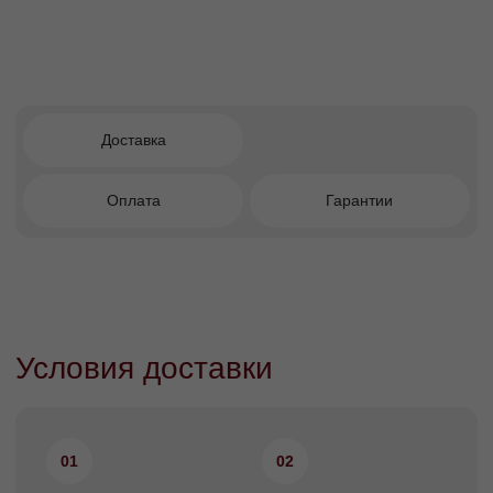
пуфы
журнальные и приставные столы
предметы декора (подушки, зеркала)
стулья (до 2 шт.)
Для упаковки сотрудники магазина
предложат стрейч-пленку или стандартный
пакет.
Также вы можете заказать доставку этих
товаров на дом
Если Вы покупаете из наличия в магазине
габаритную мебель: диван, обеденный
стол, кресло, несколько стульев и другую
крупную мебель, которая требует разборки
и упаковки, она будет доставлена на дом в
согласованный с вами день. Такая мебель
проходит процедуру дополнительной
упаковки, которую не обеспечить на
экспозиции магазина в часы его работы.
Доставка в этом случае происходит через
склад и оплачивается по стандартному
прайсу.