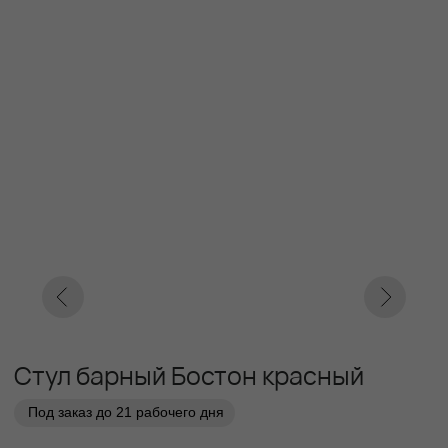
Стул барный Бостон красный
Под заказ до 21 рабочего дня
0000 р.
Цвет
Бирюза
Серый
Красный
Параметр1
Кат. 1
Кат. 2
Кат. 3
Кат. 4
Кат. 5
Кат. 6
Кат. 7
Кат. 8
Кат. 9
Кат. 10
Заказать
Заказ в 1 клик
01
02
Бережная
Прямое производство -
транспортировка
без посредников
03
Сборка и установка в
день доставки