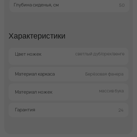
Доставляем по
14 дней бесплатного
Краснодару с 10:00
хранения
до 19:00 пн-пт
04
03
Согласовываем с
Вывозим упаковку
Вами время и дату
от мебели
доставки
05
06
Звоним за час до
Бережная
доставки
транспортировка
Самовывоз
Забрать из магазина самовывозом можно
негабаритные товары, приобретенные из
наличия на экспозиции непосредственно в
магазине, габаритом до 90 см по большей
стороне: