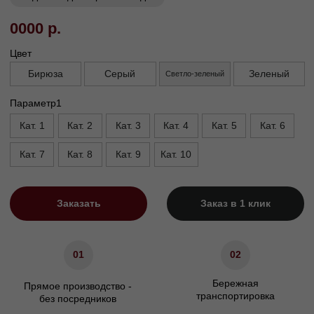
день доставки
Габариты
Ширина, см
50
Высота сиденья, см
50
Высота, см
80
Глубина сиденья, см
50
Характеристики
светлый дуб/орех/венге
Цвет ножек
Материал каркаса
Берёзовая фанера