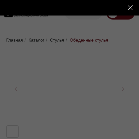
Корзина
Меню
Диваны
Кровати
Матрасы
Стулья
Кресла
Пуфы
Главная
/
Каталог
/
Стулья
/
Обеденные стулья
Доставка
Каталог