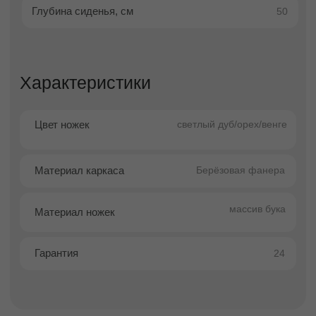
Обеденный стул Бостон — это
универсальная модель для кухни и столовой,
в которой сочетаются современный дизайн,
компактность и удобство повседневного
использования. Лаконичная форма делает
стул визуально лёгким и позволяет ему
гармонично вписываться в различные
интерьерные стили — от минимализма до
современного городского.
Продуманная конструкция позволяет легко
задвигать стул под стол, экономя
пространство и поддерживая порядок в
обеденной зоне. Это особенно важно для
небольших кухонь и компактных столовых.
Каркас модели выполнен из прочной
грунтоклееной фанеры, что обеспечивает
устойчивость и долговечность конструкции.
Наполнитель из ППУ высокой плотности
гарантирует комфортную посадку и
сохранение формы даже при регулярной
эксплуатации.
Модель отличается высокой степенью
персонализации. Вы можете выбрать любой
цвет ткани из более чем 1000 вариантов