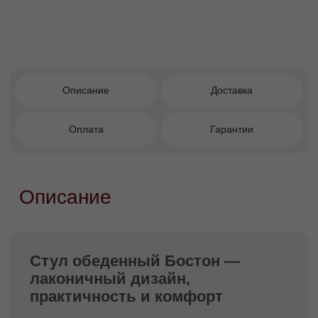
расцветок, а также подобрать цвет и
материал ножек, создавая стул, идеально
подходящий под ваш интерьер.
Преимущества покупки в
Facturinni
Возможность задвигать стул под стол для
экономии пространства.
Более 1000 вариантов тканей для
индивидуального выбора.
Наполнитель ППУ высокой плотности —
комфорт и долговечность.
Возможность выбора цвета и материала
ножек.
Универсальное решение для кухни и
столовой.
Прочный каркас из грунтоклееной
фанеры.