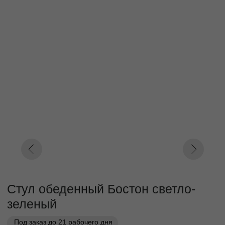
Стул обеденный Бостон светло-
зеленый
Под заказ до 21 рабочего дня
0000 р.
Цвет
Бирюза
Серый
Зеленый
Светло-зеленый
Параметр1
Кат. 1
Кат. 2
Кат. 3
Кат. 4
Кат. 5
Кат. 6
Кат. 7
Кат. 8
Кат. 9
Кат. 10
Заказать
Заказ в 1 клик
01
02
Бережная
Прямое производство -
транспортировка
без посредников
03
Сборка и установка в