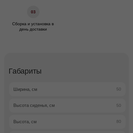
массив бука
Материал ножек
Гарантия
24
Описание
Доставка
Оплата
Гарантии
Описание
Стул обеденный Бостон —
лаконичный дизайн,
практичность и комфорт