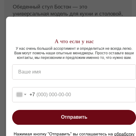
Современный лаконичный дизайн.
Кому подойдет этот диван?
А что если у нас
Тем, кто ищет практичный, удобный и
эстетичный обеденный стул для ежедневного
У нас очень большой ассортимент и определиться не всегда легко.
Вам могут помочь наши опытные менеджеры. Просто оставьте ваши
использования, ценит компактность и
контакты, мы перезвоним и предложим именно то, что нужно вам.
свободу индивидуального выбора.
Стул обеденный Бостон — это
Ваше имя
функциональность, надёжность и стильный
внешний вид для вашей обеденной зоны.
+7
Смотреть так же
Отправить
Пуфы
Подушки
Нажимая кнопку "Отправить" вы соглашаетесь на
обработку