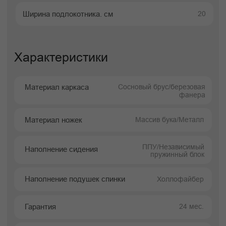
акцентом на минимализм, удобство и
визуальную чистоту. Лаконичные линии и
выверенная геометрия создают
универсальный силуэт, который легко
интегрируется в современные интерьеры
разных масштабов.
Оттоманка длиной 280 см расширяет
функциональность дивана: она позволяет
организовать полноценную зону отдыха,
увеличивает пространство для релакса и
добавляет комфорта при ежедневном
использовании. Такая конфигурация
особенно удобна в гостиных, студиях и
просторных зонах отдыха, где важно
сочетание эргономики и эстетики.
Модель отличается сдержанной
элегантностью и долговечностью —
качествами, присущими хорошей
дизайнерской мебели. Чистота линий,
отсутствие лишних элементов и
гармоничные пропорции позволяют Порту
выглядеть аккуратно и современно даже в
интерьерах с высокой визуальной нагрузкой.