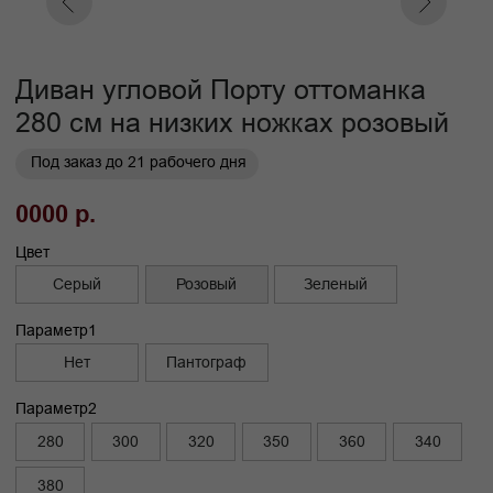
Кат. 7
Кат. 8
Кат. 9
Кат. 10
Заказать
Заказ в 1 клик
01
02
Бережная
Прямое производство -
транспортировка
без посредников
03
Сборка и установка в
день доставки
Габариты
Глубина без механизма, см
110
Глубина с механизмом, см
95