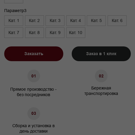
Высота, см
90
Высота опор, см
5
Высота сиденья, см
45
Ширина подлокотника. см
20
Характеристики
Сосновый брус/березовая
Материал каркаса
фанера
Материал ножек
Массив бука/Металл
ППУ/Независимый
Наполнение сидения
пружинный блок
Наполнение подушек спинки
Холлофайбер
Гарантия
24 мес.