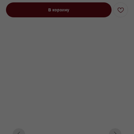
В корзину
Диван угловой Порту оттоманка
280 см на низких ножках розовый
Под заказ до 21 рабочего дня
0000 р.
Цвет
Серый
Розовый
Зеленый
Параметр1
Нет
Пантограф
Параметр2
280
300
320
350
360
340
380
Параметр3
Кат. 1
Кат. 2
Кат. 3
Кат. 4
Кат. 5
Кат. 6