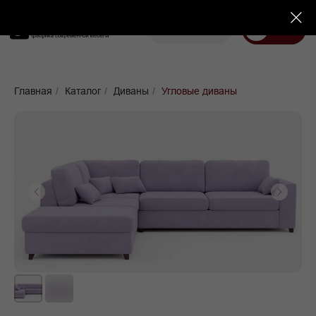
Корзина
Меню
Диваны
Кровати
Матрасы
Стулья
Кресла
Пуфы
Главная
/
Каталог
/
Диваны
/
Угловые диваны
Доставка
Каталог