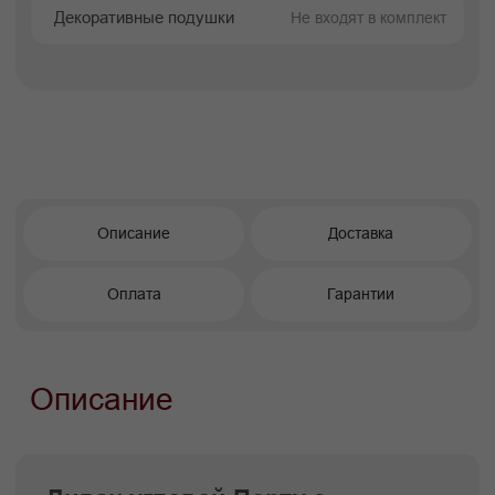
Преимущества покупки в
Facturinni
Современная интерпретация
классической прямой модели.
Минималистичный дизайн с акцентом
на чистые формы и функциональность.
Универсальность для современных
интерьеров: от студий до просторных
гостиных.
Оттоманка 280 см — больше
пространства для отдыха и максимальный
комфорт.
Сдержанная элегантность и визуальная
аккуратность.
Рациональное использование
пространства благодаря угловой
конфигурации.
Надёжность, долговечность и комфорт,
характерные для качественной