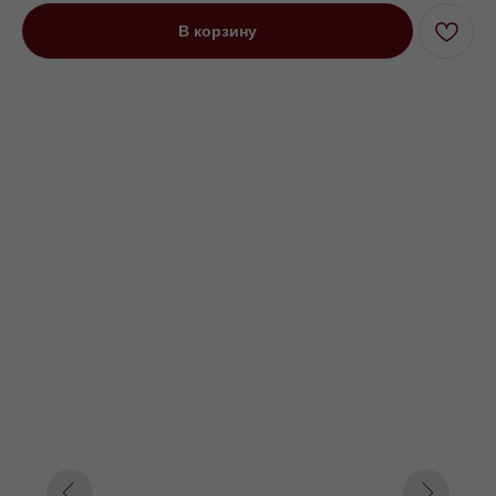
В корзину
Диван угловой Порту оттоманка
280 см на низких ножках серый
Под заказ до 21 рабочего дня
0000 р.
Цвет
Серый
Розовый
Зеленый
Параметр1
Нет
Пантограф
Параметр2
280
300
320
350
360
340
380
Параметр3
Кат. 1
Кат. 2
Кат. 3
Кат. 4
Кат. 5
Кат. 6