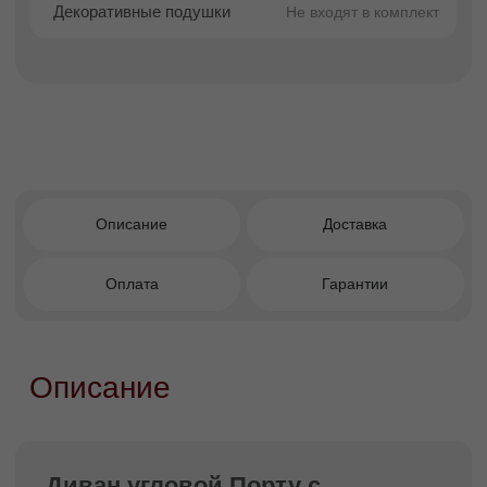
Преимущества покупки в
Facturinni
Современная интерпретация
классической прямой модели.
Минималистичный дизайн с акцентом
на чистые формы и функциональность.
Универсальность для современных
интерьеров: от студий до просторных
гостиных.
Оттоманка 280 см — больше
пространства для отдыха и максимальный
комфорт.
Сдержанная элегантность и визуальная
аккуратность.
Рациональное использование
пространства благодаря угловой
конфигурации.
Надёжность, долговечность и комфорт,
характерные для качественной
дизайнерской мебели.