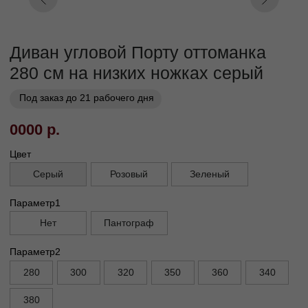
Кат. 7
Кат. 8
Кат. 9
Кат. 10
Заказать
Заказ в 1 клик
01
02
Бережная
Прямое производство -
транспортировка
без посредников
03
Сборка и установка в
день доставки
Габариты
Глубина без механизма, см
110
Глубина с механизмом, см
95