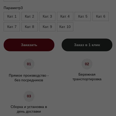
Высота, см
90
Высота опор, см
5
Высота сиденья, см
45
Ширина подлокотника. см
20
Характеристики
Сосновый брус/березовая
Материал каркаса
фанера
Материал ножек
Массив бука/Металл
ППУ/Независимый
Наполнение сидения
пружинный блок
Наполнение подушек спинки
Холлофайбер
Гарантия
24 мес.