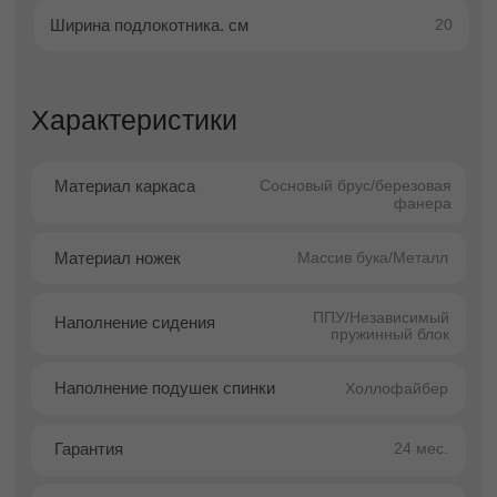
акцентом на минимализм, удобство и
визуальную чистоту. Лаконичные линии и
выверенная геометрия создают
универсальный силуэт, который легко
интегрируется в современные интерьеры
разных масштабов.
Оттоманка длиной 280 см расширяет
функциональность дивана: она позволяет
организовать полноценную зону отдыха,
увеличивает пространство для релакса и
добавляет комфорта при ежедневном
использовании. Такая конфигурация
особенно удобна в гостиных, студиях и
просторных зонах отдыха, где важно
сочетание эргономики и эстетики.
Модель отличается сдержанной
элегантностью и долговечностью —
качествами, присущими хорошей
дизайнерской мебели. Чистота линий,
отсутствие лишних элементов и
гармоничные пропорции позволяют Порту
выглядеть аккуратно и современно даже в
интерьерах с высокой визуальной нагрузкой.