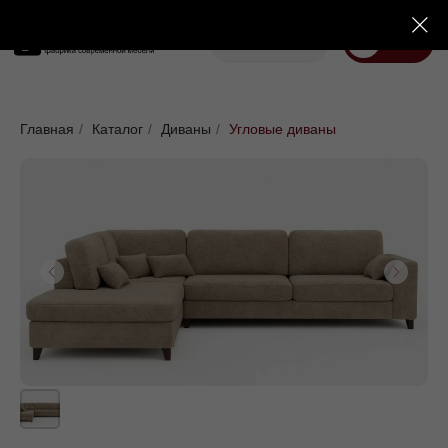
Корзина
Меню
Диваны
Кровати
Матрасы
Стулья
Кресла
Пуфы
Главная
/
Каталог
/
Диваны
/
Угловые диваны
Доставка
Каталог